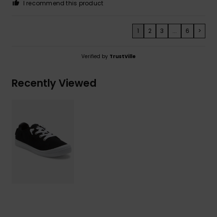
I recommend this product
1
2
3
...
6
>
Verified by
TrustVille
Recently Viewed