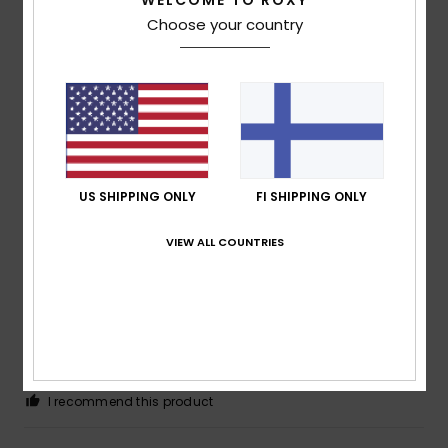
5
/5
WELCOME TO ROXY
Choose your country
Claire
9. heinäkuuta 2026
Verified purchase
Comfort
Comfort
: 5
Value for money
: 5
Size
: Small
Material
:
/5
/5
5
Color
: 5
/5
/5
I recommend this product
US SHIPPING ONLY
FI SHIPPING ONLY
5
/5
VIEW ALL COUNTRIES
Claire
9. heinäkuuta 2026
Verified purchase
Comfort
Comfort
: 5
Value for money
: 5
Size
: Small
Material
:
/5
/5
5
Color
: 5
/5
/5
I recommend this product