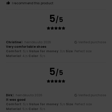
I recommend this product
5
/5
Christine
3. heinäkuuta 2026
Verified purchase
Very comfortable shoes
Comfort
: 5
Value for money
: 3
Size
: Perfect size
/5
/5
Material
: 4
Color
: 5
/5
/5
5
/5
Dirk
2. heinäkuuta 2026
Verified purchase
It was good
Comfort
: 5
Value for money
: 5
Size
: Perfect size
/5
/5
Material
: 5
Color
: 5
/5
/5