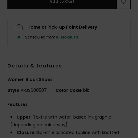
Add to Cart
Vaatteet
Lisätarvik
Home or Pick-up Point Delivery
Scheduled from
10 elokuuta
Kengät
Fitness
Details & features
Snow
Women Black Shoes
Style
ARJS600507
Color Code
blk
Features
Upper:
Textile with water-based ink graphic
[depending on colourway]
Closure:
Slip-on elasticized topline with knotted