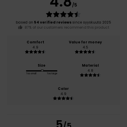
4.8
/5
based on
54 verified reviews
since syyskuuta 2025
87% of our customers recommend this product
Comfort
Value for money
4.9
4.5
Size
Material
4.8
Too small
Too large
Color
4.9
5
/5