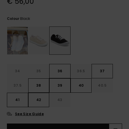
€ 56,00
View
Varustekas
Mekot
Talvivaatt
the FAQ
GIFTCARDS
Huivit ja
Lumilautai
Jumpsuits &
hanskat
Lainelauta
Black
Colour
WISHLIST
Playsuits
Hatut & pi
Koulureput
Shortsit
Aurinkolas
Lisätarvik
Hameet
Märkäpuvu
34
35
36
36.5
37
37.5
38
39
40
40.5
Suojavaat
& neopreen
lisätarvikk
41
42
43
See Size Guide
Swim