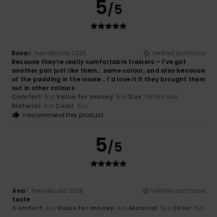
5
/5
Rosa
8. heinäkuuta 2026
Verified purchase
Because they’re really comfortable trainers – I’ve got
another pair just like them… same colour, and also because
of the padding in the insole… I’d love it if they brought them
out in other colours
Comfort
: 5
Value for money
: 5
Size
: Perfect size
/5
/5
Material
: 4
Color
: 5
/5
/5
I recommend this product
5
/5
Ana
7. heinäkuuta 2026
Verified purchase
taste
Comfort
: 4
Value for money
: 4
Material
: 5
Color
: 5
/5
/5
/5
/5