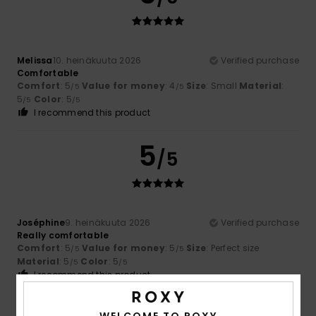
Melissa
10. heinäkuuta 2026
Verified purchase
Comfortable
Comfort
: 5
Value for money
: 4
Size
: Small
Material
:
/5
/5
5
Color
: 5
/5
/5
I recommend this product
5
/5
Joséphine
9. heinäkuuta 2026
Verified purchase
Really comfortable
Comfort
: 5
Value for money
: 5
Size
: Perfect size
/5
/5
Material
: 5
Color
: 5
/5
/5
I recommend this product