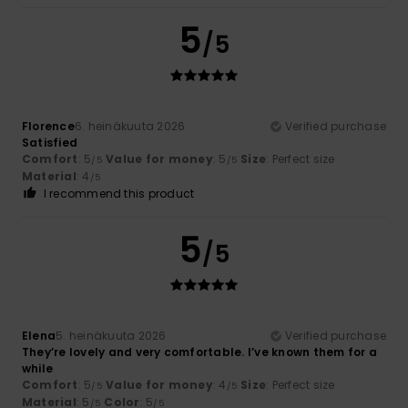
5
/5
Florence
6. heinäkuuta 2026
Verified purchase
Satisfied
Comfort
: 5
Value for money
: 5
Size
: Perfect size
/5
/5
Material
: 4
/5
I recommend this product
5
/5
Elena
5. heinäkuuta 2026
Verified purchase
They’re lovely and very comfortable. I’ve known them for a
while
Comfort
: 5
Value for money
: 4
Size
: Perfect size
/5
/5
Material
: 5
Color
: 5
/5
/5