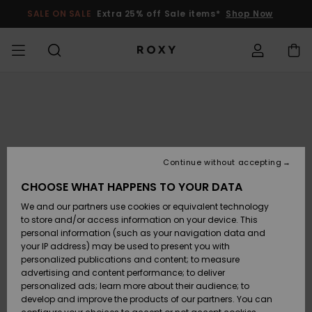
Skip
to
SALE ON SALE
Extra 25% off Sale items*
Shop Now
Product
Information
SALE ON SALE
ALENNUSMYYNTI
HIGHLIGHTS
Tarkastele
UIMAPUVUT
SURFFAUSVARUSTEET
TALVIVARUSTEET
ACTIVE SHOP
Tarkastele
Tarkastele
TYTÖT
Uimapuvut
Vaatteet
Surf City
Tarkastele
Tarkastele
Tarkastele
Tarkastele
Swim Fit G
Tarkastele
ROXY Pro S
Blogi
Tarkastele
Blogi
Tarkastele
Active by
Blog
Tarkastele
Mini Me
Access my order
NAINEN
kaikkia
kaikkia
kaikkia
kaikkia
kaikkia
kaikkia
kaikkia
kaikkia
kaikkia
kaikkia
Nature
kaikkia
tuotteita
tuotteita
tuotteita
tuotteita
tuotteita
tuotteita
tuotteita
tuotteita
tuotteita
tuotteita
tuotteita
UUSI
BIKINIEN
MALLISTO
YHTEISÖ
MALLISTO
LASTEN
Neulepuser
Kengät
Sun Haze
On the Bea
Rise Collec
Joukkue
Joukkue
Shipping
ALENNUSMYYNTI
YLÄOSAT
MALLISTO
collegepai
Active Swi
LAPSET
New Arrivals
Kengät
Sneakerit
New Arriva
Kolmiobiki
Korkeavyöt
Rantahous
Lumityttö
Lumityttö
Rintaliivit
New Arriva
Continue without accepting
VAATTEET
YHTEISÖ
YHTEISÖ
Tyttöjen
Miaou
Roxy Love
Primaloft
Returns
Rantashort
CHOOSE WHAT HAPPENS TO YOUR DATA
BIKINIEN
T-paidat 
lumilautai
Running
T-paidat &
ALAOSAT
Reppu
Saappaat
topit
Uimapuvut
Bandeau
Brasilialai
New Arriva
Lumilautai
Topit & T-
T-paidat 
We and our partners use cookies or equivalent technology
UIMA-ASUT
Roxy x Juic
ROXY Pro S
Wetsuit Gu
Tops
Payment
Tangas
Kesämekot
paidat
Paidat
to store and/or access information on your device. This
Swim
Couture
Yoga
Rantaham
personal information (such as your navigation data and
RANTA-ASUT
Käsilaukut
Sandaalit
Mekot
Bikinit
Bralette
Märkäpuvu
Lumilautai
your IP address) may be used to present you with
SURF
Active Swi
Paidat
Gift Card
Cheeky bik
Tuulitakki
Mekot
personalized publications and content; to measure
On the Bea
Athleisure
UV-
Collegepa
advertising and content performance; to deliver
MALLISTO
Lompakot
Varvastossut
Farkut &
Kaksiosain
Kaariobiki
Neopreenis
Talvi Takit
suojapaid
personalized ads; learn more about their audience; to
SNOW
Quiksilver
Beach Clas
Hihattomat
housut
uimapuku
Hipster &
yläosat
Hameet &
develop and improve the products of our partners. You can
Freedom
Essentials