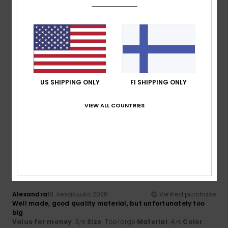
NaN
4.0
Size
Material
4.0
Too small
Too large
Color
US SHIPPING ONLY
FI SHIPPING ONLY
5.0
VIEW ALL COUNTRIES
3
/5
Alexandra
18. kesäkuuta 2026
Verified purchase
Well made, good quality material, but unfortunately too
big
Value for money
: 3
Size
: Too large
Material
: 4
Color
:
/5
/5