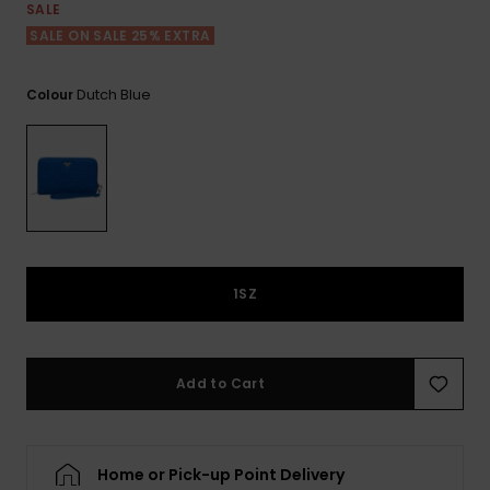
View
Varustekas
Mekot
Talvivaatt
SALE
the FAQ
GIFTCARDS
SALE ON SALE 25% EXTRA
Huivit ja
Lumilautai
Jumpsuits &
hanskat
Lainelauta
WISHLIST
Playsuits
Dutch Blue
Colour
Hatut & pi
Koulureput
Shortsit
Aurinkolas
Lisätarvik
Hameet
Märkäpuvu
1SZ
Suojavaat
& neopreen
lisätarvikk
Add to Cart
Swim
Home or Pick-up Point Delivery