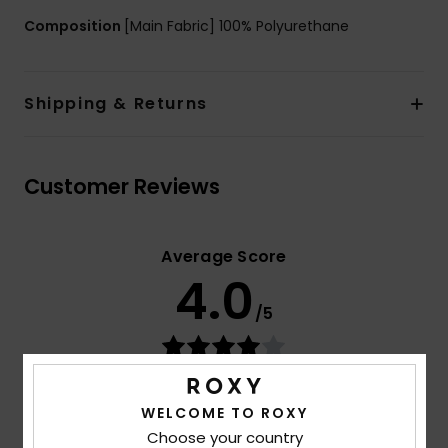
Composition
[Main Fabric] 100% Polyurethane
Shipping & Returns
Customer Reviews
Average Score
4.0
/5
based on
3 verified reviews
since helmikuuta 2026
67% of our customers recommend this product
WELCOME TO ROXY
Choose your country
Comfort
Value for money