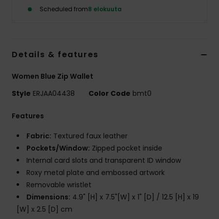
Vaatteet
Scheduled from
8 elokuuta
Lisätarvik
Details & features
Kengät
Women Blue Zip Wallet
Fitness
Style
ERJAA04438
Color Code
bmt0
Features
Snow
Fabric:
Textured faux leather
Pockets/Window:
Zipped pocket inside
Internal card slots and transparent ID window
Roxy metal plate and embossed artwork
Removable wristlet
Dimensions:
4.9" [H] x 7.5"[W] x 1" [D] / 12.5 [H] x 19
[W] x 2.5 [D] cm