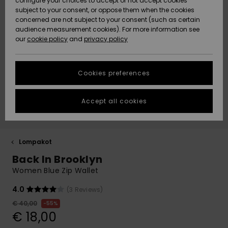
paidat
Klassikot
BOTTOMS
shortsit
configure your choices to accept or not accept cookies
Matkalaukut
D-kuppi
Fleeces &
subject to your consent, or oppose them when the cookies
Rantakeng
ACTIVE
concerned are not subject to your consent (such as certain
Hameet &
Yksiolkaim
Lykrat &
Softshells
Data Protection
audience measurement cookies). For more information see
Denim
Collegepaidat
shortsit
uimapuku
Bikinishort
surffipaid
Lisätarvik
Farkut &
our
cookie policy
and
privacy policy
Rantapyyhkeet
Tankinit &
& hupparit
Rantapyyh
housut
LISÄTARVIKKEET
Tank-topit
Lämpökerr
Size Chart
Back to Sc
Takit
Pitkähihai
Sivusolmit
Boardshor
Uimapuvut
Pipot
Neulepuserot
uimapuku
Rantalauk
urheiluun
Collegepa
Cookies preferences
KENGÄT
Suojalasit
ja villatakit
& hupparit
Lumilautai
Neopreenis
Start a
Huivit ja
conversation to
Uimashorts
Rantahatu
lisätarvikk
Accept all cookies
LAPSET
get the fastest
hanskat
Kypärät
Farkut
Takit
answer to your
Talvihousu
question.
Surfbaded
Lisätarvik
HELP &
Aurinkolasit
Pipot
Housut
lainelauta
Kengät
Lompakot
Start a
CONTACT
Laukut & R
conversation
Back In Brooklyn
UV-uimap
Hatut &
Hanskat
Women Blue Zip Wallet
Takit
Surfboard
Uimapuvut
Find answers to
SUSTAINABILITY
lippalakit
Matkalauk
SUP
the most common
4.0
(3 Reviews)
Urheilu-
questions and
Kaulalämm
Talvi Takit
uimapuvut
Lautailusho
access our
€ 40,00
55%
STORELOCATOR
Rullalaudat
contact form.
Vyöt ja
Surfbaded
€ 18,00
lompakot