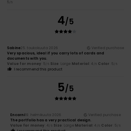
5
/5
4
/5
Sabine
25. toukokuuta 2026
Verified purchase
Very spacious, ideal if you carry lots of cards and
documents with you.
Value for money
: 5
Size
: Large
Material
: 4
Color
: 5
/5
/5
/5
I recommend this product
5
/5
Encarni
19. helmikuuta 2026
Verified purchase
The portfolio has a very practical design.
Value for money
: 4
Size
: Large
Material
: 4
Color
: 5
/5
/5
/5
I recommend this product