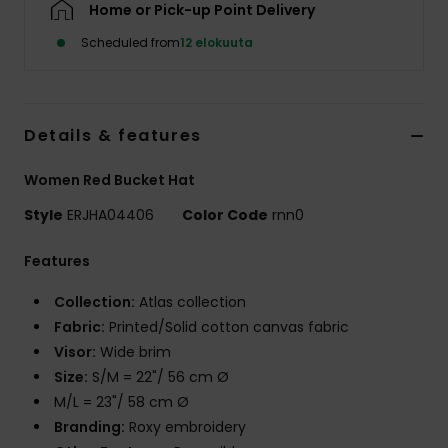
Home or Pick-up Point Delivery
Vaatteet
Scheduled from
12 elokuuta
Lisätarvik
Kengät
Details & features
Women Red Bucket Hat
Fitness
Style
ERJHA04406
Color Code
rnn0
Snow
Features
Collection:
Atlas collection
Fabric:
Printed/Solid cotton canvas fabric
Visor:
Wide brim
Size:
S/M = 22"/ 56 cm Ø
M/L = 23"/ 58 cm Ø
Branding:
Roxy embroidery