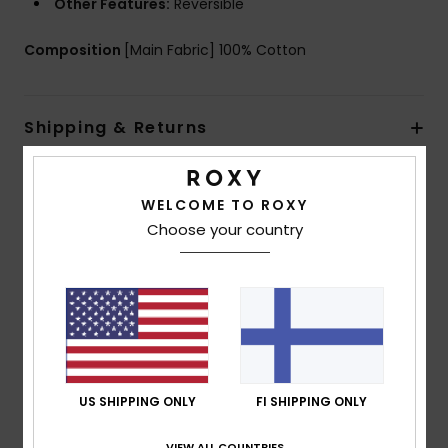
Other Features:
Reversible
Composition
[Main Fabric] 100% Cotton
Shipping & Returns
WELCOME TO ROXY
Customer Reviews
Choose your country
Average Score
5.0
/5
based on
1 verified reviews
since tammikuuta 2026
US SHIPPING ONLY
FI SHIPPING ONLY
100% of our customers recommend this product
VIEW ALL COUNTRIES