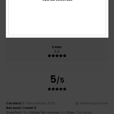
Comfort
Value for money
5.0
4.0
Size
Material
5.0
Too small
Too large
Color
5.0
5
/5
Carolina
29. tammikuuta 2026
Verified purchase
Because I loved it
Comfort
: 5
Value for money
: 4
Size
: Too large
/5
/5