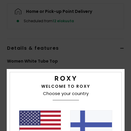
Vaatteet
Home or Pick-up Point Delivery
Lisätarvik
Scheduled from
12 elokuuta
Kengät
Details & features
Fitness
Women White Tube Top
Style
ERJWT03669
Color Code
wbb0
Snow
Features
WELCOME TO ROXY
Choose your country
Collection:
Atlas collection
Fabric:
Mid weight cotton viscose blend printed slub
fabric [150 g/m2]
Fit:
Fitted short length fit
Neck:
Square neck