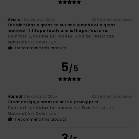
Vesna
1. lokakuuta 2025
Verified purchase
The bikini has a great colour and is made of a great
material. It fits perfectly and is the perfect size.
Comfort
: 5
Value for money
: 5
Size
: Perfect size
/5
/5
Material
: 5
Color
: 5
/5
/5
I recommend this product
5
/5
Hannah
1. lokakuuta 2025
Verified purchase
Great design, vibrant colours & groovy print
Comfort
: 5
Value for money
: 3
Size
: Perfect size
/5
/5
Material
: 5
Color
: 5
/5
/5
I recommend this product
3