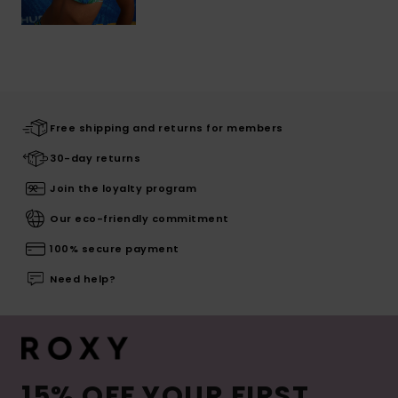
Free shipping and returns for members
30-day returns
Join the loyalty program
Our eco-friendly commitment
100% secure payment
Need help?
15% OFF YOUR FIRST