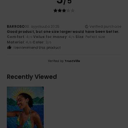
/5
BARROSO
30. syyskuuta 2025
Verified purchase
Good product, but one size larger would have been better.
Comfort
: 4
Value for money
: 4
Size
: Perfect size
/5
/5
Material
: 4
Color
: 3
/5
/5
I recommend this product
Verified by
TrustVille
Recently Viewed