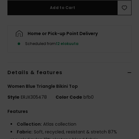
Vaatteet
Add to Cart
Lisätarvik
Home or Pick-up Point Delivery
Kengät
Scheduled from
12 elokuuta
Fitness
Details & features
Snow
Women Blue Triangle Bikini Top
Style
ERJX305478
Color Code
bfb0
Features
Collection:
Atlas collection
Fabric:
Soft, recycled, resistant & stretch 87%