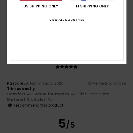
Too small
Too large
US SHIPPING ONLY
FI SHIPPING ONLY
Color
VIEW ALL COUNTRIES
4.5
5
/5
Pascale
29. tammikuuta 2026
Verified purchase
Trim correctly
Comfort
: 4
Value for money
: 4
Size
: Perfect size
/5
/5
Material
: 5
Color
: 5
/5
/5
I recommend this product
5
/5