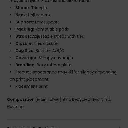
recycled nylon 13% elastane blend fabric
Shape:
Triangle
Neck:
Halter neck
Support:
Low support
Padding:
Removable pads
Straps:
Adjustable straps with ties
Closure:
Ties closure
Cup Size:
Best for A/B/C
Coverage:
Skimpy coverage
Branding:
Roxy rubber plate
Product appearance may differ slightly depending
on print placement
Placement print
Composition
[Main Fabric] 87% Recycled Nylon, 13%
Elastane