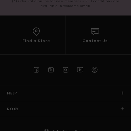
(*) Offer valid online for new members - Full conditions are
available in welcome email
Find a Store
Contact Us
HELP
ROXY