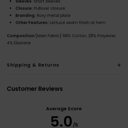
Sleeves:
Short sleeves
Closure:
Pullover closure
Branding:
Roxy metal plate
Other Features:
Lettuce seam finish at hem
Composition
[Main Fabric] 68% Cotton, 28% Polyester,
4% Elastane
Shipping & Returns
Customer Reviews
Average Score
5.0
/5