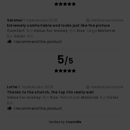
Salome
31. toukokuuta 2026
Verified purchase
Extremely comfortable and looks just like the picture
Comfort
: 5
Value for money
: 5
Size
: Large
Material
:
/5
/5
5
Color
: 5
/5
/5
I recommend this product
5
/5
Lotte
21. toukokuuta 2026
Verified purchase
Thanks to the stretch, the top fits really well
Value for money
: 5
Size
: Perfect size
Material
: 5
Color
:
/5
/5
5
/5
I recommend this product
Verified by
TrustVille