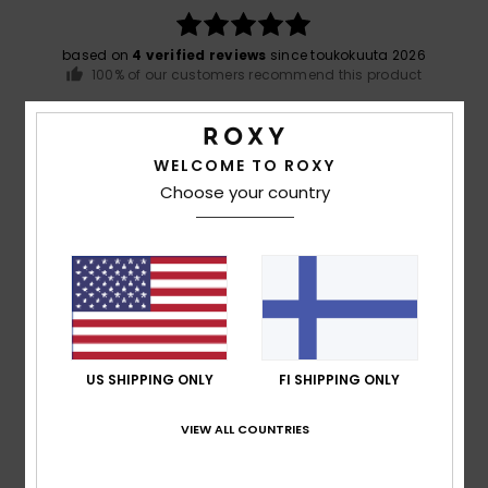
based on
4 verified reviews
since toukokuuta 2026
100% of our customers recommend this product
Comfort
Value for money
5.0
5.0
WELCOME TO ROXY
Choose your country
Size
Material
5.0
Too small
Too large
Color
5.0
US SHIPPING ONLY
FI SHIPPING ONLY
5
VIEW ALL COUNTRIES
/5