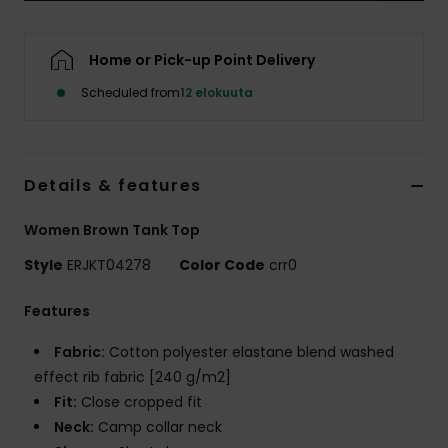
Vaatteet
Home or Pick-up Point Delivery
Lisätarvik
Scheduled from
12 elokuuta
Kengät
Details & features
Fitness
Women Brown Tank Top
Snow
Style
ERJKT04278
Color Code
crr0
Features
Fabric:
Cotton polyester elastane blend washed
effect rib fabric [240 g/m2]
Fit:
Close cropped fit
Neck:
Camp collar neck