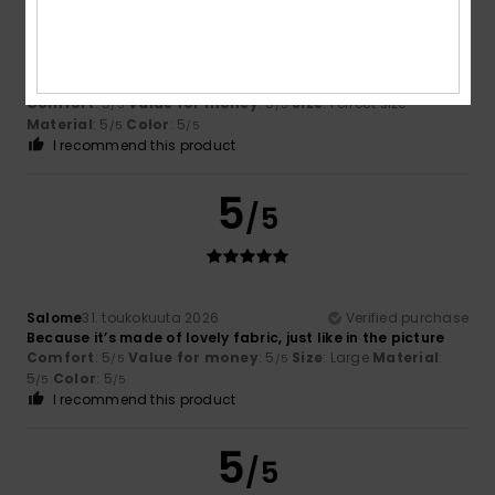
Magdelene
9. kesäkuuta 2026
Verified purchase
Just what my daughter wanted
Comfort
: 5
Value for money
: 5
Size
: Perfect size
/5
/5
Material
: 5
Color
: 5
/5
/5
I recommend this product
5
/5
Salome
31. toukokuuta 2026
Verified purchase
Because it’s made of lovely fabric, just like in the picture
Comfort
: 5
Value for money
: 5
Size
: Large
Material
:
/5
/5
5
Color
: 5
/5
/5
I recommend this product
5
/5