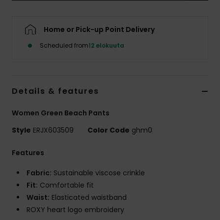
Vaatteet
Home or Pick-up Point Delivery
Lisätarvik
Scheduled from
12 elokuuta
Kengät
Details & features
Fitness
Women Green Beach Pants
Snow
Style
ERJX603509
Color Code
ghm0
Features
Fabric:
Sustainable viscose crinkle
Fit:
Comfortable fit
Waist:
Elasticated waistband
ROXY heart logo embroidery