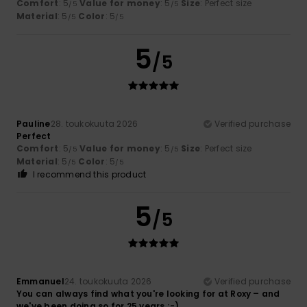
Comfort
: 5
Value for money
: 5
Size
: Perfect size
/5
/5
Material
: 5
Color
: 5
/5
/5
5
/5
Pauline
28. toukokuuta 2026
Verified purchase
Perfect
Comfort
: 5
Value for money
: 5
Size
: Perfect size
/5
/5
Material
: 5
Color
: 5
/5
/5
I recommend this product
5
/5
Emmanuel
24. toukokuuta 2026
Verified purchase
You can always find what you're looking for at Roxy – and
we've been doing so for 25 years ;-)