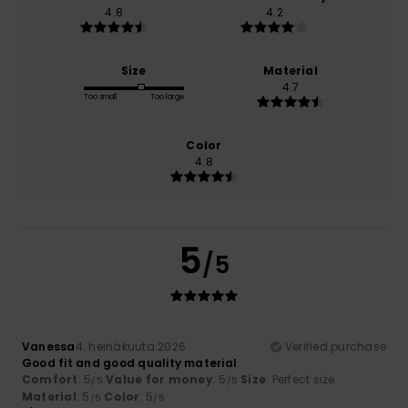
4.8
4.2
Size
Material
4.7
Too small
Too large
Color
4.8
5
/5
Vanessa
4. heinäkuuta 2026
Verified purchase
Good fit and good quality material
Comfort
: 5
Value for money
: 5
Size
: Perfect size
/5
/5
Material
: 5
Color
: 5
/5
/5