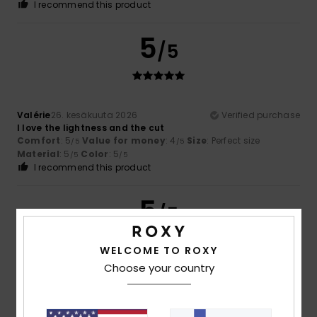
I recommend this product
5
/5
Valérie
26. kesäkuuta 2026
Verified purchase
I love the lightness and the cut
Comfort
: 5
Value for money
: 4
Size
: Perfect size
/5
/5
Material
: 5
Color
: 5
/5
/5
I recommend this product
5
/5
WELCOME TO ROXY
Choose your country
Marie-Élodie
26. kesäkuuta 2026
Verified purchase
Very nice trousers that are really comfortable to wear in
this heatwave
Comfort
: 5
Value for money
: 4
Size
: Perfect size
/5
/5