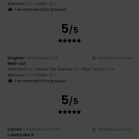
Material
: 5
Color
: 5
/5
/5
I recommend this product
5
/5
Virginie
5. kesäkuuta 2026
Verified purchase
Well-cut
Comfort
: 5
Value for money
: 4
Size
: Perfect size
/5
/5
Material
: 5
Color
: 5
/5
/5
I recommend this product
5
/5
Carlos
31. toukokuuta 2026
Verified purchase
I really like it