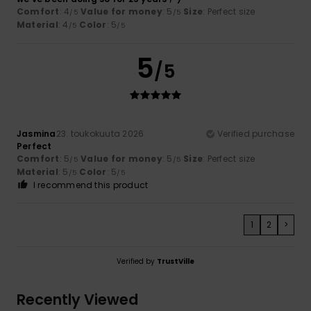
Comfort
: 4
Value for money
: 5
Size
: Perfect size
/5
/5
Material
: 4
Color
: 5
/5
/5
5
/5
Jasmina
23. toukokuuta 2026
Verified purchase
Perfect
Comfort
: 5
Value for money
: 5
Size
: Perfect size
/5
/5
Material
: 5
Color
: 5
/5
/5
I recommend this product
1
2
>
Verified by
TrustVille
Recently Viewed