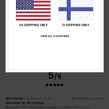
Material
: 5
Color
: 5
/5
/5
I recommend this product
4
/5
US SHIPPING ONLY
FI SHIPPING ONLY
VIEW ALL COUNTRIES
Gutierrez Matilla
23. kesäkuuta 2026
Verified purchase
I think the price is a bit high
Comfort
: 4
Value for money
: 3
Size
: Large
Material
: 4
/5
/5
/5
Color
: 4
/5
5
/5
Mechthild
18. kesäkuuta 2026
Verified purchase
Because I’m very happy
Comfort
: 5
Value for money
: 5
Size
: Perfect size
/5
/5