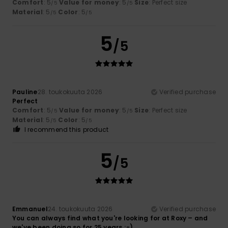
Comfort
: 5
Value for money
: 5
Size
: Perfect size
/5
/5
Material
: 5
Color
: 5
/5
/5
5
/5
Pauline
28. toukokuuta 2026
Verified purchase
Perfect
Comfort
: 5
Value for money
: 5
Size
: Perfect size
/5
/5
Material
: 5
Color
: 5
/5
/5
I recommend this product
5
/5
Emmanuel
24. toukokuuta 2026
Verified purchase
You can always find what you're looking for at Roxy – and
we've been doing so for 25 years ;-)