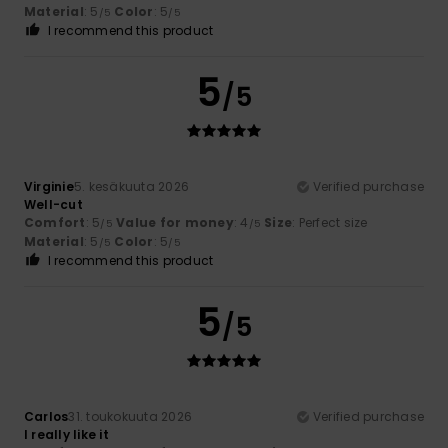
Material
: 5
Color
: 5
/5
/5
I recommend this product
5
/5
Virginie
5. kesäkuuta 2026
Verified purchase
Well-cut
Comfort
: 5
Value for money
: 4
Size
: Perfect size
/5
/5
Material
: 5
Color
: 5
/5
/5
I recommend this product
5
/5
Carlos
31. toukokuuta 2026
Verified purchase
I really like it