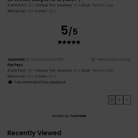
Comfort
: 4
Value for money
: 5
Size
: Perfect size
/5
/5
Material
: 4
Color
: 5
/5
/5
5
/5
Jasmina
23. toukokuuta 2026
Verified purchase
Perfect
Comfort
: 5
Value for money
: 5
Size
: Perfect size
/5
/5
Material
: 5
Color
: 5
/5
/5
I recommend this product
1
2
>
Verified by
TrustVille
Recently Viewed