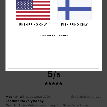
Material
: 5
Color
: 5
/5
/5
I recommend this product
4
/5
US SHIPPING ONLY
FI SHIPPING ONLY
VIEW ALL COUNTRIES
Gutierrez Matilla
23. kesäkuuta 2026
Verified purchase
I think the price is a bit high
Comfort
: 4
Value for money
: 3
Size
: Large
Material
: 4
/5
/5
/5
Color
: 4
/5
5
/5
Mechthild
18. kesäkuuta 2026
Verified purchase
Because I’m very happy
Comfort
: 5
Value for money
: 5
Size
: Perfect size
/5
/5