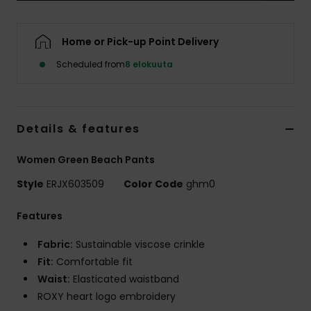
Vaatteet
Home or Pick-up Point Delivery
Lisätarvik
Scheduled from
8 elokuuta
Kengät
Details & features
Fitness
Women Green Beach Pants
Snow
Style
ERJX603509
Color Code
ghm0
Features
Fabric:
Sustainable viscose crinkle
Fit:
Comfortable fit
Waist:
Elasticated waistband
ROXY heart logo embroidery