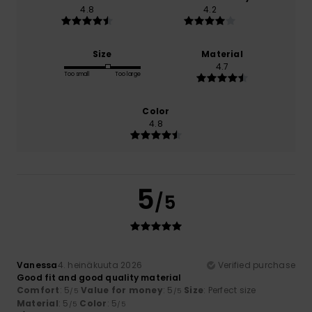
4.8
4.2
Size
Material
4.7
Too small
Too large
Color
4.8
5
/5
Vanessa
4. heinäkuuta 2026
Verified purchase
Good fit and good quality material
Comfort
: 5
Value for money
: 5
Size
: Perfect size
/5
/5
Material
: 5
Color
: 5
/5
/5