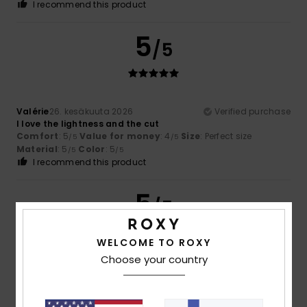
I recommend this product
5
/5
Valérie
26. kesäkuuta 2026
Verified purchase
I love the lightness and the cut
Comfort
: 5
Value for money
: 4
Size
: Perfect size
/5
/5
Material
: 5
Color
: 5
/5
/5
I recommend this product
5
/5
WELCOME TO ROXY
Choose your country
Marie-Élodie
26. kesäkuuta 2026
Verified purchase
Very nice trousers that are really comfortable to wear in
this heatwave
Comfort
: 5
Value for money
: 4
Size
: Perfect size
/5
/5