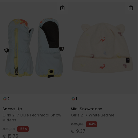
2
1
Snows Up
Mini Snowmoon
Girls 2-7 Blue Technical Snow
Girls 2-7 White Beanie
Mittens
63%
€ 25,00
55%
€ 35,00
€ 9,37
€ 15,75