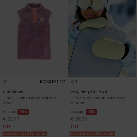
Vaatteet
Lisätarvik
Kengät
Fitness
Snow
1
3
RECYCLED FIBER
Mini Wenty
Roxy Jetty Girl Solid
Girls 2-7 Pink Technical Mid
Girls Yellow Technical Snow
Layer
Mittens
55%
55%
€ 50,00
€ 45,00
€ 22,50
€ 20,25
SALE
SALE
SALE ON SALE 25% EXTRA
SALE ON SALE 25% EXTRA