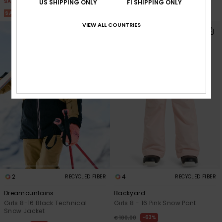
SALE
SALE
US SHIPPING ONLY
FI SHIPPING ONLY
SALE ON SALE 25% EXTRA
SALE ON SALE 25% EXTRA
VIEW ALL COUNTRIES
2
4
RECYCLED FIBER
RECYCLED FIBER
Dreamountains
Backyard
Girls 8-16 Black Technical
Girls 8 - 16 Pink Snow Pant
Snow Jacket
63%
€ 100,00