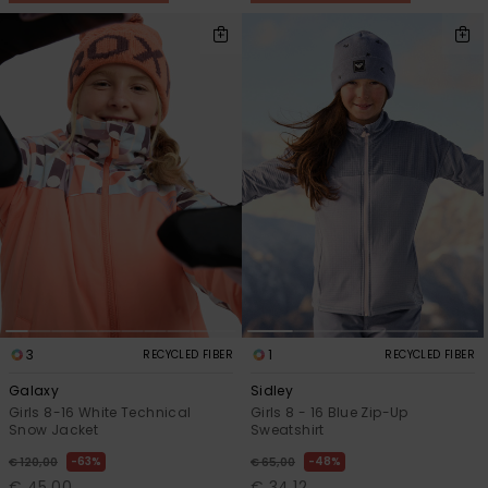
3
1
RECYCLED FIBER
RECYCLED FIBER
Galaxy
Sidley
Girls 8-16 White Technical
Girls 8 - 16 Blue Zip-Up
Snow Jacket
Sweatshirt
63%
48%
€ 120,00
€ 65,00
€ 45,00
€ 34,12