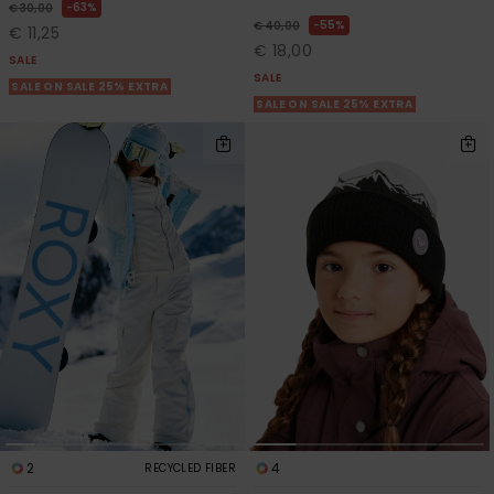
63%
€ 30,00
55%
€ 40,00
€ 11,25
€ 18,00
SALE
SALE
SALE ON SALE 25% EXTRA
SALE ON SALE 25% EXTRA
2
4
RECYCLED FIBER