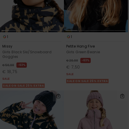
1
1
Missy
Petite Hang Five
Girls Black Ski/Snowboard
Girls Green Beanie
Goggles
63%
€ 20,00
63%
€ 50,00
€ 7,50
€ 18,75
SALE
SALE
SALE ON SALE 25% EXTRA
SALE ON SALE 25% EXTRA