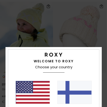
WELCOME TO ROXY
Choose your country
1
1
RECYCLED FIBER
Effie
Tonic
Girls Yellow Beanie
Girls Beige Cuff Beanie
63%
48%
€ 35,00
€ 35,00
€ 13,12
€ 18,37