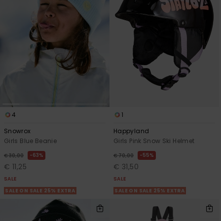
4
1
Snowrox
Happyland
Girls Blue Beanie
Girls Pink Snow Ski Helmet
63%
55%
€ 30,00
€ 70,00
€ 11,25
€ 31,50
SALE
SALE
SALE ON SALE 25% EXTRA
SALE ON SALE 25% EXTRA