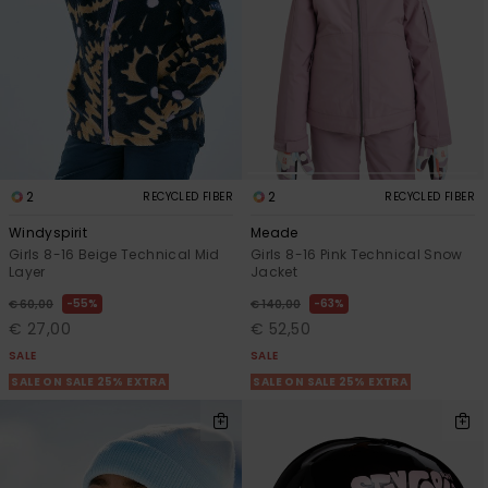
2
2
RECYCLED FIBER
RECYCLED FIBER
Windyspirit
Meade
Girls 8-16 Beige Technical Mid
Girls 8-16 Pink Technical Snow
Layer
Jacket
55%
63%
€ 60,00
€ 140,00
€ 27,00
€ 52,50
SALE
SALE
SALE ON SALE 25% EXTRA
SALE ON SALE 25% EXTRA