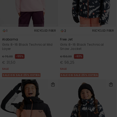
1
2
RECYCLED FIBER
RECYCLED FIBER
Alabama
Free Jet
Girls 8-16 Black Technical Mid
Girls 8-16 Black Technical
Layer
Snow Jacket
55%
63%
€ 70,00
€ 150,00
€ 31,50
€ 56,25
SALE
SALE
SALE ON SALE 25% EXTRA
SALE ON SALE 25% EXTRA