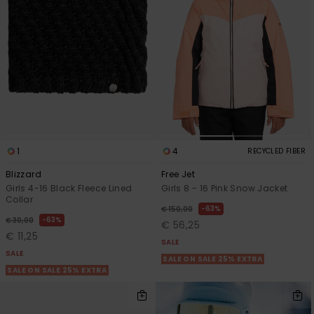
View
Varustekas
Mekot
Talvivaatt
the FAQ
GIFTCARDS
Huivit ja
Lumilautai
Jumpsuits &
hanskat
Lainelauta
WISHLIST
Playsuits
Hatut & pi
Koulureput
Shortsit
Aurinkolas
Lisätarvik
Hameet
1
4
RECYCLED FIBER
Märkäpuvu
Blizzard
Free Jet
Girls 4-16 Black Fleece Lined
Girls 8 - 16 Pink Snow Jacket
Collar
63%
Suojavaat
€ 150,00
63%
€ 30,00
& neopreen
€ 56,25
€ 11,25
lisätarvikk
SALE
SALE
SALE ON SALE 25% EXTRA
SALE ON SALE 25% EXTRA
Swim