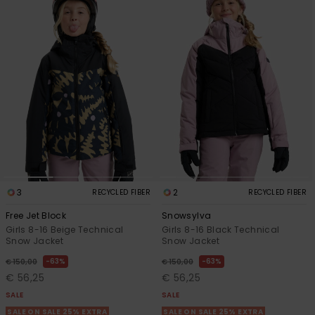
3
2
RECYCLED FIBER
RECYCLED FIBER
Free Jet Block
Snowsylva
Girls 8-16 Beige Technical
Girls 8-16 Black Technical
Snow Jacket
Snow Jacket
63%
63%
€ 150,00
€ 150,00
€ 56,25
€ 56,25
SALE
SALE
SALE ON SALE 25% EXTRA
SALE ON SALE 25% EXTRA