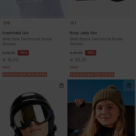
5
1
Freshfield Girl
Roxy Jetty Girl
Girls Pink Technical Snow
Girls Black Technical Snow
Gloves
Gloves
55%
55%
€ 40,00
€ 45,00
€ 18,00
€ 20,25
SALE
SALE
SALE ON SALE 25% EXTRA
SALE ON SALE 25% EXTRA