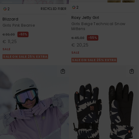
2
2
RECYCLED FIBER
Roxy Jetty Girl
Blizzard
Girls Beige Technical Snow
Girls Pink Beanie
Mittens
63%
€ 30,00
55%
€ 45,00
€ 11,25
€ 20,25
SALE
SALE
SALE ON SALE 25% EXTRA
SALE ON SALE 25% EXTRA