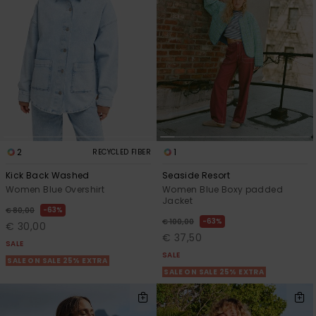
View
Varustekas
Mekot
Talvivaatt
the FAQ
GIFTCARDS
Huivit ja
Lumilautai
Jumpsuits &
hanskat
Lainelauta
WISHLIST
Playsuits
Hatut & pi
Koulureput
Shortsit
Aurinkolas
Lisätarvik
Hameet
2
1
RECYCLED FIBER
Märkäpuvu
Kick Back Washed
Seaside Resort
Women Blue Overshirt
Women Blue Boxy padded
Jacket
63%
Suojavaat
€ 80,00
63%
€ 100,00
& neopreen
€ 30,00
€ 37,50
lisätarvikk
SALE
SALE
SALE ON SALE 25% EXTRA
SALE ON SALE 25% EXTRA
Swim