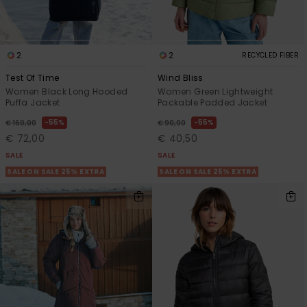
2
2
RECYCLED FIBER
Test Of Time
Wind Bliss
Women Black Long Hooded
Women Green Lightweight
Puffa Jacket
Packable Padded Jacket
55%
55%
€ 160,00
€ 90,00
€ 72,00
€ 40,50
SALE
SALE
SALE ON SALE 25% EXTRA
SALE ON SALE 25% EXTRA