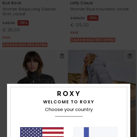
Kick Back
Lofty Cloud
Women Beige Long Sleeves
Women Blue Insulated Jacket
Shirt Jacket
55%
€ 300,00
55%
€ 80,00
€ 135,00
€ 36,00
SALE
SALE
SALE ON SALE 25% EXTRA
SALE ON SALE 25% EXTRA
WELCOME TO ROXY
Choose your country