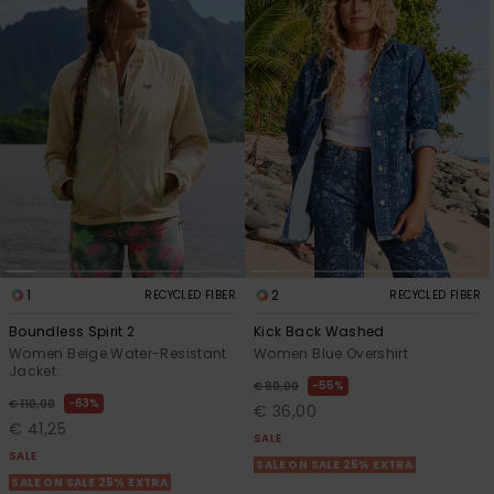
Vaatteet
Lisätarvik
Kengät
Fitness
Snow
1
2
RECYCLED FIBER
RECYCLED FIBER
Boundless Spirit 2
Kick Back Washed
Women Beige Water-Resistant
Women Blue Overshirt
Jacket
55%
€ 80,00
63%
€ 110,00
€ 36,00
€ 41,25
SALE
SALE
SALE ON SALE 25% EXTRA
SALE ON SALE 25% EXTRA