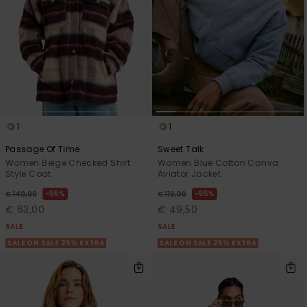
1
1
Passage Of Time
Sweet Talk
Women Beige Checked Shirt
Women Blue Cotton Canva
Style Coat
Aviator Jacket
55%
55%
€ 140,00
€ 110,00
€ 63,00
€ 49,50
SALE
SALE
SALE ON SALE 25% EXTRA
SALE ON SALE 25% EXTRA