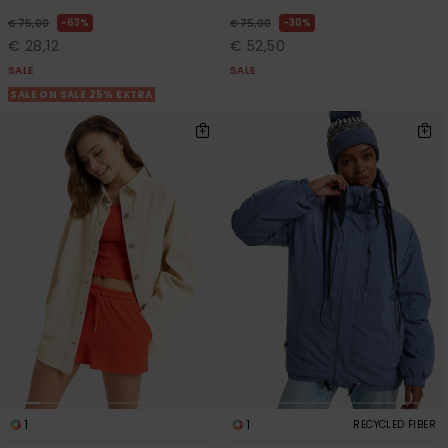
63%
30%
€ 75,00
€ 75,00
€ 28,12
€ 52,50
SALE
SALE
SALE ON SALE 25% EXTRA
1
1
RECYCLED FIBER