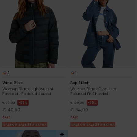
2
1
Wind Bliss
Pop Stitch
Women Black Lightweight
Women Black Oversized
Packable Padded Jacket
Relaxed Fit Shacket
55%
55%
€ 90,00
€ 120,00
€ 40,50
€ 54,00
SALE
SALE
SALE ON SALE 25% EXTRA
SALE ON SALE 25% EXTRA