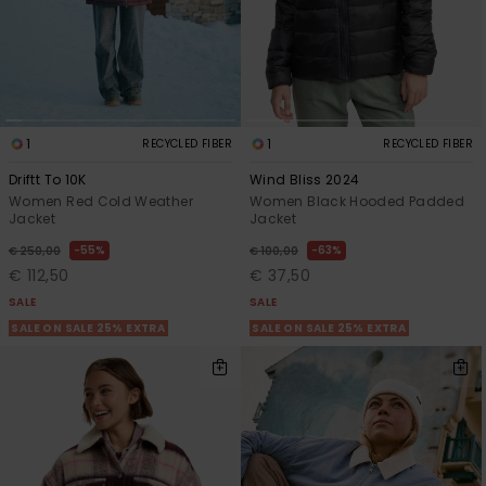
1
1
RECYCLED FIBER
RECYCLED FIBER
Driftt To 10K
Wind Bliss 2024
Women Red Cold Weather
Women Black Hooded Padded
Jacket
Jacket
55%
63%
€ 250,00
€ 100,00
€ 112,50
€ 37,50
SALE
SALE
SALE ON SALE 25% EXTRA
SALE ON SALE 25% EXTRA