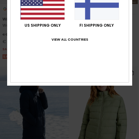
1
2
RECYCLED FIBER
Wind Bliss 2024
Test Of Time
US SHIPPING ONLY
FI SHIPPING ONLY
Women Black Padded Jacket
Women Blue Long Hooded
Puffa Jacket
63%
€ 90,00
VIEW ALL COUNTRIES
55%
€ 160,00
€ 33,75
€ 72,00
SALE
SALE
SALE ON SALE 25% EXTRA
SALE ON SALE 25% EXTRA