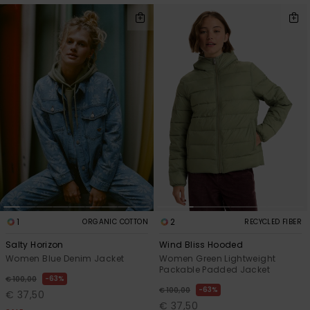
1
2
ORGANIC COTTON
RECYCLED FIBER
Salty Horizon
Wind Bliss Hooded
Women Blue Denim Jacket
Women Green Lightweight
Packable Padded Jacket
63%
€ 100,00
63%
€ 100,00
€ 37,50
€ 37,50