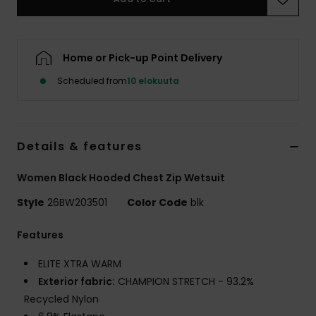
Vaatteet
Lisätarvik
Home or Pick-up Point Delivery
Scheduled from
10 elokuuta
Kengät
Fitness
Details & features
Snow
Women Black Hooded Chest Zip Wetsuit
Style
26BW203501
Color Code
blk
Features
ELITE XTRA WARM
Exterior fabric:
CHAMPION STRETCH - 93.2%
Recycled Nylon