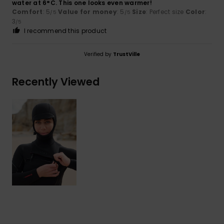
water at 6°C. This one looks even warmer!
Comfort
: 5
Value for money
: 5
Size
: Perfect size
Color
:
/5
/5
3
/5
I recommend this product
Verified by
TrustVille
Recently Viewed