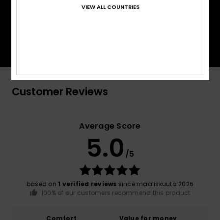
VIEW ALL COUNTRIES
PrimaLoft® is made up of ultra-fine fibres that
efficiently trap heat to keep you insulated, and is
made from 100% post-consumer recycled fibre,
and returns to materials found in nature.
Customer Reviews
Average Score
5.0
/5
based on
1 verified reviews
since maaliskuuta 2026
100% of our customers recommend this product
Comfort
Value for money