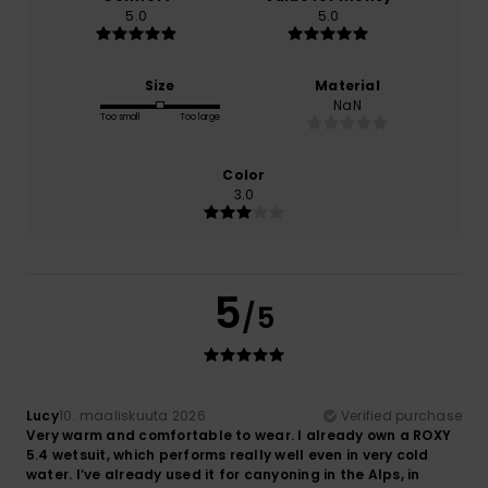
5.0
5.0
Size
Material
NaN
Too small
Too large
Color
3.0
5
/5
Lucy
10. maaliskuuta 2026
Verified purchase
Very warm and comfortable to wear. I already own a ROXY
5.4 wetsuit, which performs really well even in very cold
water. I’ve already used it for canyoning in the Alps, in