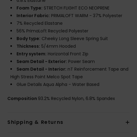
6.8% Elastane
Foam Type:
STRETCH FLIGHT ECO NEOPRENE
Interior Fabric:
PRIMALOFT WARM - 37% Polyester
7% Recycled Elastane
56% PrimaLoft Recycled Polyester
Body type:
Cheeky Long Sleeve Spring Suit
Thickness:
5/4mm Hooded
Entry system:
Horizontal Front Zip
Seam Detail - Exterior:
Power Seam
Seam Detail - Interior:
nT Reinforcement Tape and
High Stress Point Melco Spot Tape
Glue Details Aqua Alpha - Water Based
Composition
93.2% Recycled Nylon, 6.8% Spandex
Shipping & Returns