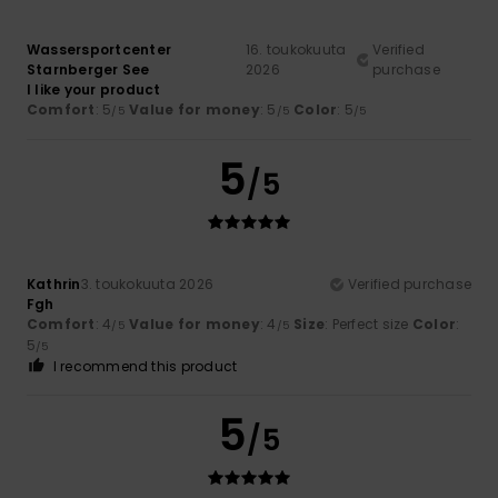
Wassersportcenter
16. toukokuuta
Verified
Starnberger See
2026
purchase
I like your product
Comfort
: 5
Value for money
: 5
Color
: 5
/5
/5
/5
5
/5
Kathrin
3. toukokuuta 2026
Verified purchase
Fgh
Comfort
: 4
Value for money
: 4
Size
: Perfect size
Color
:
/5
/5
5
/5
I recommend this product
5
/5