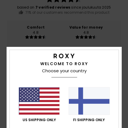
based on
7 verified reviews
since joulukuuta 2025
71% of our customers recommend this product
Comfort
Value for money
4.8
4.8
Size
Material
NaN
Too small
Too large
WELCOME TO ROXY
Choose your country
Color
5.0
5
/5
US SHIPPING ONLY
FI SHIPPING ONLY