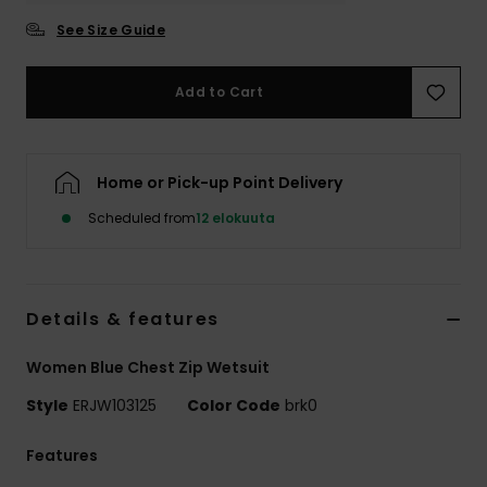
Vaatteet
See Size Guide
Lisätarvik
Add to Cart
Kengät
Home or Pick-up Point Delivery
Fitness
Scheduled from
12 elokuuta
Snow
Details & features
Women Blue Chest Zip Wetsuit
Style
ERJW103125
Color Code
brk0
Features