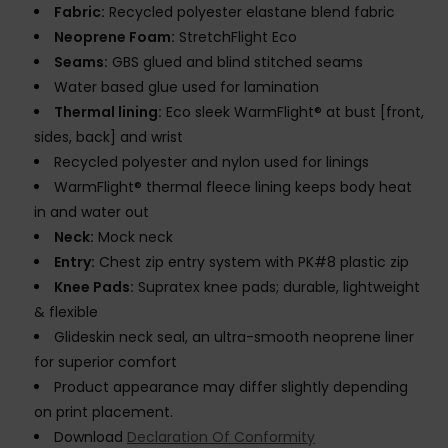
Fabric:
Recycled polyester elastane blend fabric
Neoprene Foam:
StretchFlight Eco
Seams:
GBS glued and blind stitched seams
Water based glue used for lamination
Thermal lining:
Eco sleek WarmFlight® at bust [front,
sides, back] and wrist
Recycled polyester and nylon used for linings
WarmFlight® thermal fleece lining keeps body heat
in and water out
Neck:
Mock neck
Entry:
Chest zip entry system with PK#8 plastic zip
Knee Pads:
Supratex knee pads; durable, lightweight
& flexible
Glideskin neck seal, an ultra-smooth neoprene liner
for superior comfort
Product appearance may differ slightly depending
on print placement.
Download
Declaration Of Conformity