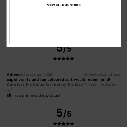
VIEW ALL COUNTRIES
Francesco
18. kesäkuuta 2026
Verified purchase
Everything’s fine.
Comfort
: 5
Value for money
: 5
Size
: Perfect size
Color
:
/5
/5
5
/5
I recommend this product
5
/5
Athena
1. kesäkuuta 2026
Verified purchase
super comfy and fun coloured suit, would recommend!
Comfort
: 5
Value for money
: 5
Size
: Perfect size
Color
:
/5
/5
5
/5
I recommend this product
5
/5