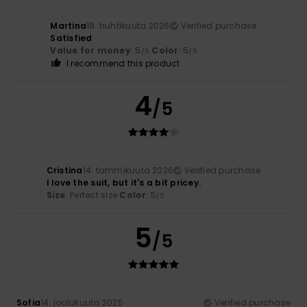
Martina
18. huhtikuuta 2026
Verified purchase
Satisfied
Value for money
: 5
Color
: 5
/5
/5
I recommend this product
4
/5
Cristina
14. tammikuuta 2026
Verified purchase
I love the suit, but it's a bit pricey.
Size
: Perfect size
Color
: 5
/5
5
/5
Sofia
14. joulukuuta 2025
Verified purchase