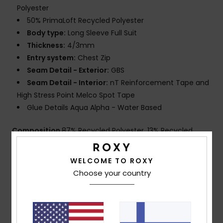
Polyester
50% PrimaLoft Recycled Polyester
Body type:
Long Sleeve Full Suit
Thickness:
4/3mm
Entry system:
Chest Zip
Seam Detail - Exterior:
GBS
Seam Detail - Interior:
nT Reinforcement Tape and
High Stress Point Melco Spot Tape
Glue Details Aqua Alpha - Water Based
Composition
87% Recycled Polyester, 13% Recycled
Spandex
WELCOME TO ROXY
Choose your country
Shipping & Returns
Customer Reviews