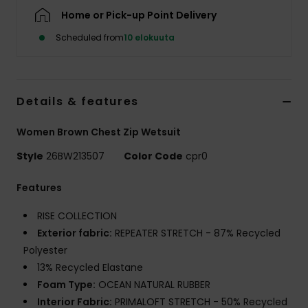
Vaatteet
Home or Pick-up Point Delivery
Scheduled from
10 elokuuta
Lisätarvik
Kengät
Details & features
Fitness
Women Brown Chest Zip Wetsuit
Style
26BW213507
Color Code
cpr0
Snow
Features
RISE COLLECTION
Exterior fabric:
REPEATER STRETCH - 87% Recycled
Polyester
13% Recycled Elastane
Foam Type:
OCEAN NATURAL RUBBER
Interior Fabric:
PRIMALOFT STRETCH - 50% Recycled