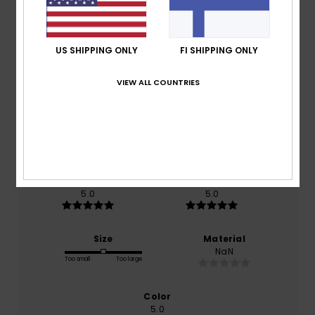
Average Score
US SHIPPING ONLY
FI SHIPPING ONLY
5.0
VIEW ALL COUNTRIES
/5
based on
1 verified reviews
since lokakuuta 2025
100% of our customers recommend this product
Comfort
Value for money
5.0
5.0
Size
Material
NaN
Too small
Too large
Color
5.0