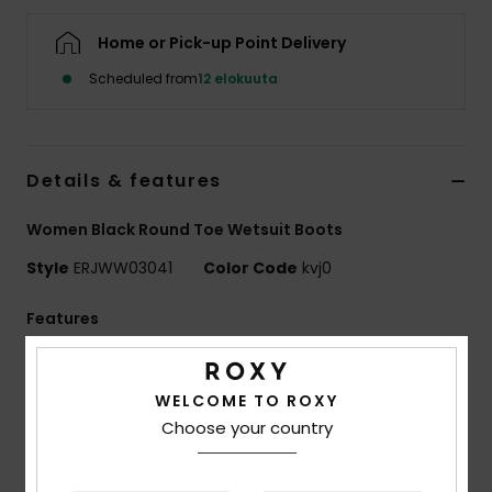
Vaatteet
Home or Pick-up Point Delivery
Lisätarvik
Scheduled from
12 elokuuta
Kengät
Details & features
Fitness
Women Black Round Toe Wetsuit Boots
Style
ERJWW03041
Color Code
kvj0
Snow
Features
Fabric:
Recycled nylon polyamide elastane blend
fabric
WELCOME TO ROXY
Neoprene Foam: FreeMax super stretch neoprene
Choose your country
for great performance and durability
24% less CO2 emissions per wetsuit