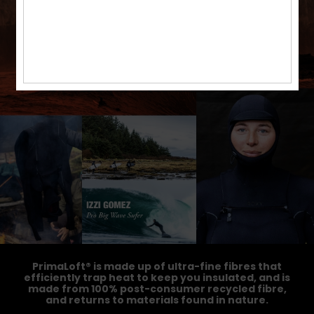
PrimaLoft® is made up of ultra-fine fibres that
efficiently trap heat to keep you insulated, and is
made from 100% post-consumer recycled fibre,
and returns to materials found in nature.