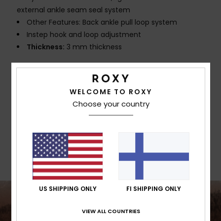
external ankle seam seal system
Other Features: Back ankle pull loop system
Instep hook and loop adjustment
Thickness:
3 mm thickness
Composition
[Main Fabric] 92% Nylon/Polyamide, 8%
Elastane
WELCOME TO ROXY
Choose your country
Shipping & Returns
Warranty
US SHIPPING ONLY
FI SHIPPING ONLY
VIEW ALL COUNTRIES