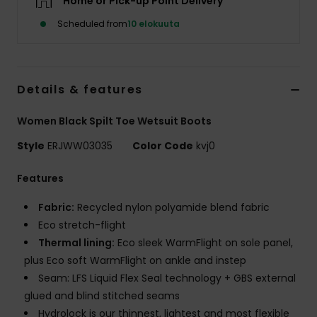
Home or Pick-up Point Delivery
Vaatteet
Scheduled from
10 elokuuta
Lisätarvik
Details & features
Kengät
Women Black Spilt Toe Wetsuit Boots
Fitness
Style
ERJWW03035
Color Code
kvj0
Snow
Features
Fabric:
Recycled nylon polyamide blend fabric
Eco stretch-flight
Thermal lining:
Eco sleek WarmFlight on sole panel,
plus Eco soft WarmFlight on ankle and instep
Seam: LFS Liquid Flex Seal technology + GBS external
glued and blind stitched seams
Hydrolock is our thinnest, lightest and most flexible