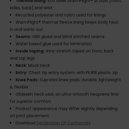
Thermal lining:
Eco sleek WarmFlight® at bust [front,
sides, back] and wrist
Recycled polyester and nylon used for linings
WarmFlight® thermal fleece lining keeps body heat
in and water out
Seams:
GBS glued and blind stitched seams
Water based glue used for lamination
Inside taping:
Xtra-stretch taped on front, back
and top legs
Neck:
Mock neck
Entry:
Chest zip entry system with PK#8 plastic zip
Knee Pads:
Supratex knee pads; durable, lightweight
& flexible
Glideskin neck seal, an ultra-smooth neoprene liner
for superior comfort
Product appearance may differ slightly depending
on print placement.
Download
Declaration Of Conformity