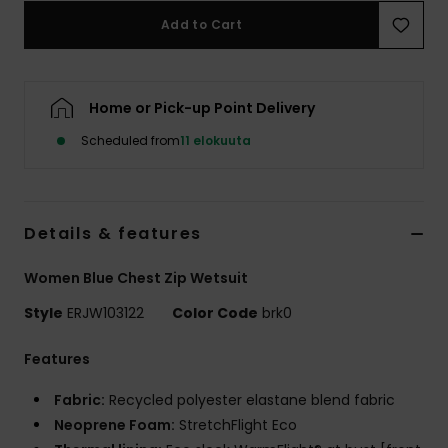
Vaatteet
Add to Cart
Lisätarvik
Home or Pick-up Point Delivery
Kengät
Scheduled from
11 elokuuta
Fitness
Details & features
Snow
Women Blue Chest Zip Wetsuit
Style
ERJW103122
Color Code
brk0
Features
Fabric:
Recycled polyester elastane blend fabric
Neoprene Foam:
StretchFlight Eco