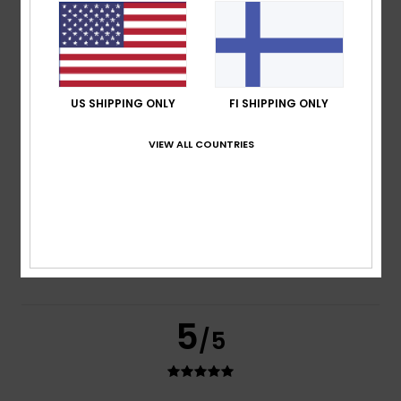
based on
4 verified reviews
since marraskuuta 2025
100% of our customers recommend this product
Comfort
Value for money
5.0
4.8
US SHIPPING ONLY
FI SHIPPING ONLY
VIEW ALL COUNTRIES
Size
Material
NaN
Too small
Too large
Color
5.0
5
/5