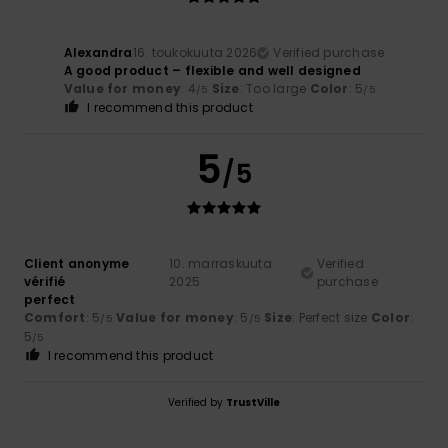
Alexandra
16. toukokuuta 2026
Verified purchase
A good product – flexible and well designed
Value for money
: 4
Size
: Too large
Color
: 5
/5
/5
I recommend this product
5
/5
Client anonyme
10. marraskuuta
Verified
vérifié
2025
purchase
perfect
Comfort
: 5
Value for money
: 5
Size
: Perfect size
Color
:
/5
/5
5
/5
I recommend this product
Verified by
TrustVille