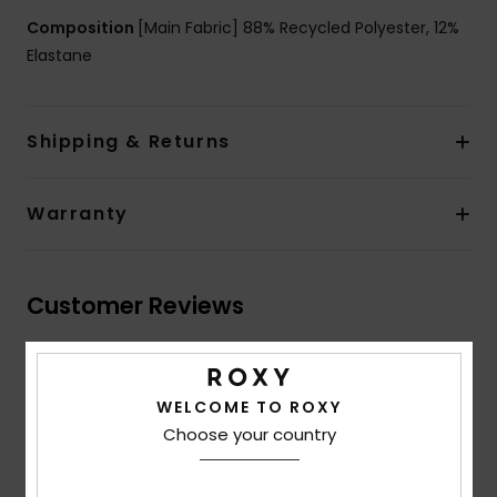
Composition
[Main Fabric] 88% Recycled Polyester, 12%
Elastane
Shipping & Returns
Warranty
Customer Reviews
Average Score
5.0
WELCOME TO ROXY
Choose your country
/5