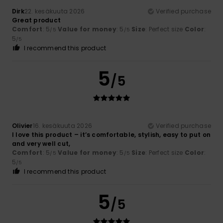
Dirk
22. kesäkuuta 2026
Verified purchase
Great product
Comfort
: 5
Value for money
: 5
Size
: Perfect size
Color
:
/5
/5
5
/5
I recommend this product
5
/5
Olivier
16. kesäkuuta 2026
Verified purchase
I love this product – it’s comfortable, stylish, easy to put on
and very well cut,
Comfort
: 5
Value for money
: 5
Size
: Perfect size
Color
:
/5
/5
5
/5
I recommend this product
5
/5