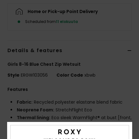
Vaatteet
Home or Pick-up Point Delivery
Lisätarvik
Scheduled from
11 elokuuta
Kengät
Details & features
Fitness
Girls 8-16 Blue Chest Zip Wetsuit
Style
ERGW103056
Color Code
xbwb
Snow
Features
Fabric:
Recycled polyester elastane blend fabric
Neoprene Foam:
StretchFlight Eco
Thermal lining:
Eco sleek WarmFlight® at bust [front,
sides, back]
Recycled polyester and nylon used for linings