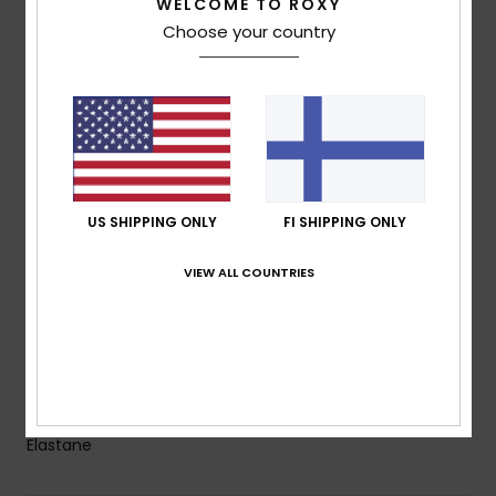
WELCOME TO ROXY
WarmFlight® thermal fleece lining keeps body heat
Choose your country
in and water out
Seams:
GBS glued and blind stitched seams
Water based glue used for lamination
Neck:
Mock neck
Temperature:
13-18°C / 55-64°F
Entry:
Front zip with PK#8 plastic zip
Knee Pads:
Supratex knee pads; durable, lightweight
US SHIPPING ONLY
FI SHIPPING ONLY
& flexible
Other Features:
Key loop
VIEW ALL COUNTRIES
Glideskin neck seal, an ultra-smooth neoprene liner
for superior comfort
Product appearance may differ slightly depending
on print placement.
Composition
[Main Fabric] 88% Recycled Polyester, 12%
Elastane