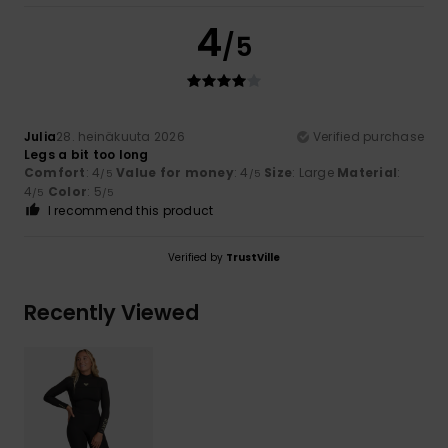
4
/5
Julia
28. heinäkuuta 2026
Verified purchase
Legs a bit too long
Comfort
: 4
Value for money
: 4
Size
: Large
Material
:
/5
/5
4
Color
: 5
/5
/5
I recommend this product
Verified by
TrustVille
Recently Viewed