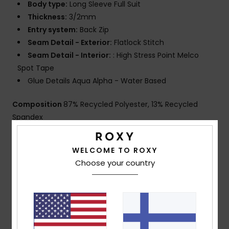
Body type:
Long Sleeve Full Suit
Thickness:
3/2mm
Entry system:
Back Zip
Seam Detail - Exterior:
Flatlock Stitch
Seam Detail - Interior:
: High Stress Point Melco
Spot Tape
Glue Details Aqua Alpha - Water Based
Composition
87% Recycled Polyester, 13% Recycled
Spandex
WELCOME TO ROXY
Shipping & Returns
Choose your country
Customer Reviews