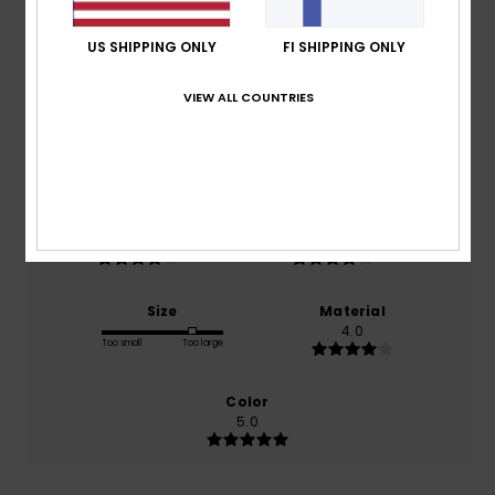
Average Score
4.0
US SHIPPING ONLY
FI SHIPPING ONLY
/5
VIEW ALL COUNTRIES
based on
1 verified reviews
since heinäkuuta 2026
100% of our customers recommend this product
Comfort
Value for money
4.0
4.0
Size
Material
4.0
Too small
Too large
Color
5.0