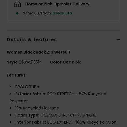
Vaatteet
Home or Pick-up Point Delivery
Scheduled from
10 elokuuta
Lisätarvik
Kengät
Details & features
Women Black Back Zip Wetsuit
Fitness
Style
26BW213514
Color Code
blk
Snow
Features
PROLOGUE +
Exterior fabric:
ECO STRETCH - 87% Recycled
Polyester
13% Recycled Elastane
Foam Type:
FREEMAX STRETCH NEOPRENE
Interior Fabric:
ECO EXTEND - 100% Recycled Nylon