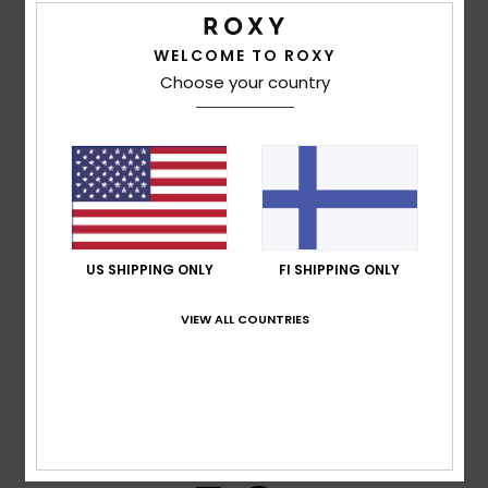
prevent flushing
Product appearance may differ slightly depending
WELCOME TO ROXY
on print placement.
Choose your country
Composition
[Main Fabric] 87% Recycled Polyester, 13%
Elastane
Shipping & Returns
US SHIPPING ONLY
FI SHIPPING ONLY
Warranty
VIEW ALL COUNTRIES
Customer Reviews
Average Score