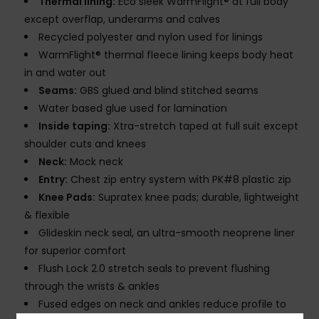
Thermal lining:
Eco sleek WarmFlight® at full body
except overflap, underarms and calves
Recycled polyester and nylon used for linings
WarmFlight® thermal fleece lining keeps body heat
in and water out
Seams:
GBS glued and blind stitched seams
Water based glue used for lamination
Inside taping:
Xtra-stretch taped at full suit except
shoulder cuts and knees
Neck:
Mock neck
Entry:
Chest zip entry system with PK#8 plastic zip
Knee Pads:
Supratex knee pads; durable, lightweight
& flexible
Glideskin neck seal, an ultra-smooth neoprene liner
for superior comfort
Flush Lock 2.0 stretch seals to prevent flushing
through the wrists & ankles
Fused edges on neck and ankles reduce profile to