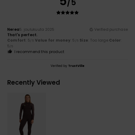
5
/5
Nerea
5. joulukuuta 2025
Verified purchase
That's perfect.
Comfort
: 5
Value for money
: 5
Size
: Too large
Color
:
/5
/5
5
/5
I recommend this product
Verified by
TrustVille
Recently Viewed