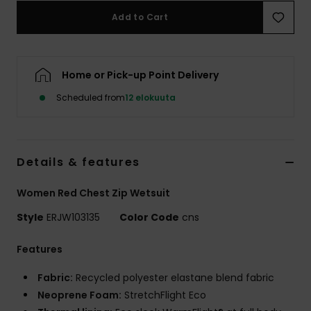
Vaatteet
Add to Cart
Lisätarvik
Home or Pick-up Point Delivery
Kengät
Scheduled from
12 elokuuta
Fitness
Details & features
Snow
Women Red Chest Zip Wetsuit
Style
ERJW103135
Color Code
cns
Features
Fabric:
Recycled polyester elastane blend fabric
Neoprene Foam:
StretchFlight Eco