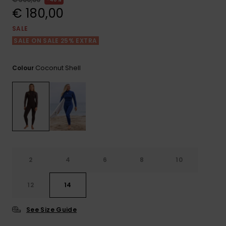
View
Varustekas
Mekot
Talvivaatt
the FAQ
€ 180,00
GIFTCARDS
Huivit ja
SALE
Lumilautai
Jumpsuits &
hanskat
Lainelauta
SALE ON SALE 25% EXTRA
WISHLIST
Playsuits
Hatut & pi
Koulureput
Coconut Shell
Colour
Shortsit
Aurinkolas
Lisätarvik
Hameet
Märkäpuvu
Suojavaat
2
4
6
8
10
& neopreen
lisätarvikk
12
14
Swim
See Size Guide