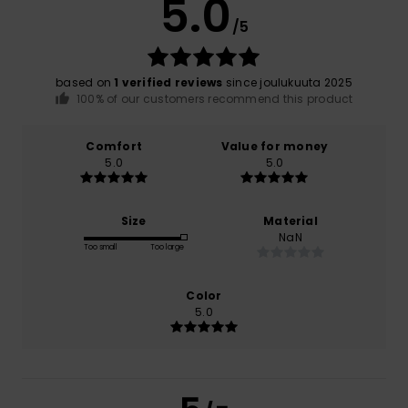
5.0
/5
based on
1 verified reviews
since joulukuuta 2025
100% of our customers recommend this product
Comfort
Value for money
5.0
5.0
Size
Material
NaN
Too small
Too large
Color
5.0