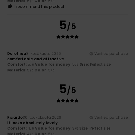
Material
: 5
Color
: 5
/5
/5
I recommend this product
5
/5
Dorothea
8. kesäkuuta 2026
Verified purchase
comfortable and attractive
Comfort
: 5
Value for money
: 5
Size
: Perfect size
/5
/5
Material
: 5
Color
: 5
/5
/5
5
/5
Ricardo
30. toukokuuta 2026
Verified purchase
It looks absolutely lovely
Comfort
: 4
Value for money
: 3
Size
: Perfect size
/5
/5
Material
: 4
Color
: 5
/5
/5