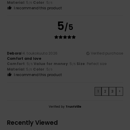
Material
: 5
Color
: 5
/5
/5
I recommend this product
5
/5
Debora
14. toukokuuta 2026
Verified purchase
Comfort and love
Comfort
: 5
Value for money
: 5
Size
: Perfect size
/5
/5
Material
: 5
Color
: 5
/5
/5
I recommend this product
1
2
3
>
Verified by
TrustVille
Recently Viewed