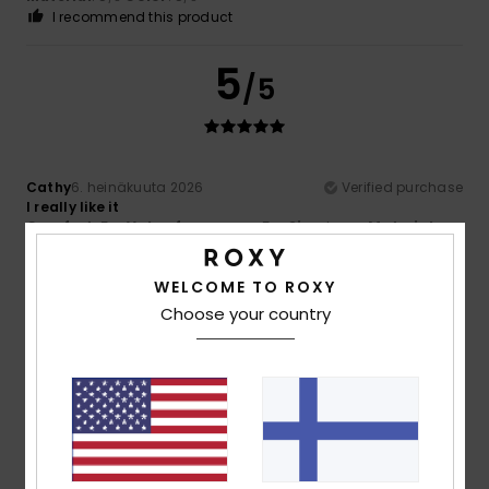
I recommend this product
5
/5
Cathy
6. heinäkuuta 2026
Verified purchase
I really like it
Comfort
: 5
Value for money
: 5
Size
: Large
Material
:
/5
/5
5
Color
: 5
/5
/5
I recommend this product
WELCOME TO ROXY
Choose your country
5
/5
Marie-Claire
6. heinäkuuta 2026
Verified purchase
Dungarees with a great fit
Comfort
: 5
Value for money
: 5
Size
: Perfect size
/5
/5