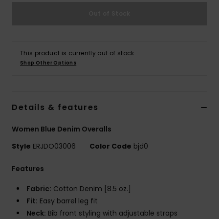
Vaatteet
Out of Stock
Lisätarvik
This product is currently out of stock.
Kengät
Shop Other Options
Fitness
Details & features
Snow
Women Blue Denim Overalls
Style
ERJDO03006
Color Code
bjd0
Features
Fabric:
Cotton Denim [8.5 oz.]
Fit:
Easy barrel leg fit
Neck:
Bib front styling with adjustable straps