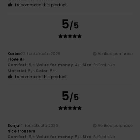
I recommend this product
5
/5
Karine
22. toukokuuta 2026
Verified purchase
I love it!
Comfort
: 5
Value for money
: 4
Size
: Perfect size
/5
/5
Material
: 5
Color
: 5
/5
/5
I recommend this product
5
/5
Sonja
14. toukokuuta 2026
Verified purchase
Nice trousers
Comfort
: 5
Value for money
: 5
Size
: Perfect size
/5
/5