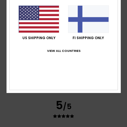
Frederic
8. heinäkuuta 2026
Verified purchase
Just what I was looking for
Comfort
: 5
Value for money
: 5
Size
: Perfect size
/5
/5
Material
: 5
Color
: 5
/5
/5
I recommend this product
5
US SHIPPING ONLY
FI SHIPPING ONLY
/5
VIEW ALL COUNTRIES
Carol
7. heinäkuuta 2026
Verified purchase
A slim and elegant flip-flop
Comfort
: 5
Value for money
: 5
Size
: Perfect size
/5
/5
Material
: 5
Color
: 5
/5
/5
I recommend this product
5
/5