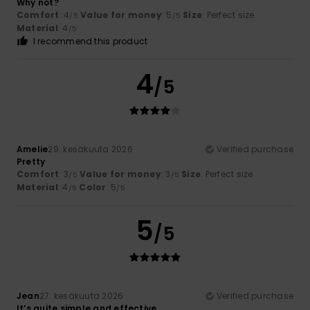
Why not?
Comfort
: 4
Value for money
: 5
Size
: Perfect size
/5
/5
Material
: 4
/5
I recommend this product
4
/5
Amelie
29. kesäkuuta 2026
Verified purchase
Pretty
Comfort
: 3
Value for money
: 3
Size
: Perfect size
/5
/5
Material
: 4
Color
: 5
/5
/5
5
/5
Jean
27. kesäkuuta 2026
Verified purchase
It’s quite simple and effective