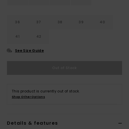
Vaatteet
Lisätarvik
36
37
38
39
40
41
42
Kengät
See Size Guide
Fitness
Out of Stock
Snow
This product is currently out of stock.
Shop Other Options
Details & features