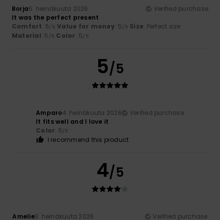
Borja
6. heinäkuuta 2026
Verified purchase
It was the perfect present
Comfort
: 5
Value for money
: 5
Size
: Perfect size
/5
/5
Material
: 5
Color
: 5
/5
/5
5
/5
Amparo
4. heinäkuuta 2026
Verified purchase
It fits well and I love it
Color
: 5
/5
I recommend this product
4
/5
Amelie
3. heinäkuuta 2026
Verified purchase