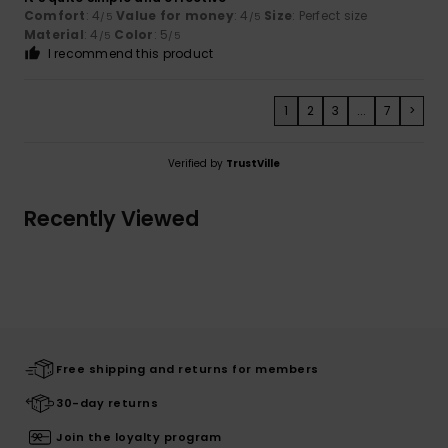
Comfort
: 4
Value for money
: 4
Size
: Perfect size
/5
/5
Material
: 4
Color
: 5
/5
/5
I recommend this product
1
2
3
...
7
>
Verified by
TrustVille
Recently Viewed
Free shipping and returns for members
30-day returns
Join the loyalty program