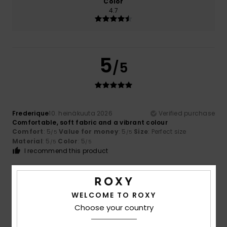
Color
4.7
5
/5
Frederique
10. heinäkuuta 2026
Verified purchase
Comfortable, soft fabric and a vibrant colour
Comfort
: 5
Value for money
: 5
Size
: Perfect size
/5
/5
Material
: 5
Color
: 5
/5
/5
I recommend this product
5
/5
WELCOME TO ROXY
Choose your country