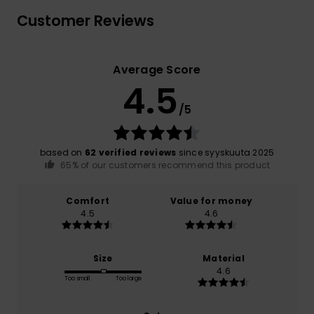
Customer Reviews
Average Score
4.5
/5
based on
62 verified reviews
since syyskuuta 2025
65% of our customers recommend this product
Comfort
Value for money
4.5
4.6
Size
Material
4.6
Too small
Too large