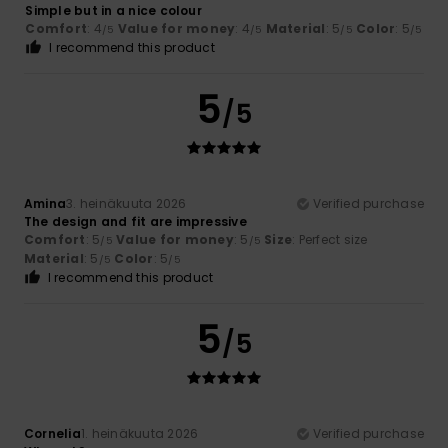
Simple but in a nice colour
Comfort
: 4
Value for money
: 4
Material
: 5
Color
: 5
/5
/5
/5
/5
I recommend this product
5
/5
Amina
3. heinäkuuta 2026
Verified purchase
The design and fit are impressive
Comfort
: 5
Value for money
: 5
Size
: Perfect size
/5
/5
Material
: 5
Color
: 5
/5
/5
I recommend this product
5
/5
Cornelia
1. heinäkuuta 2026
Verified purchase