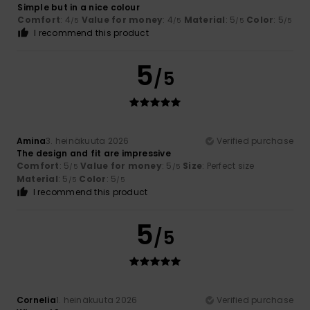
Simple but in a nice colour
Comfort
: 4
Value for money
: 4
Material
: 5
Color
: 5
/5
/5
/5
/5
I recommend this product
5
/5
Amina
3. heinäkuuta 2026
Verified purchase
The design and fit are impressive
Comfort
: 5
Value for money
: 5
Size
: Perfect size
/5
/5
Material
: 5
Color
: 5
/5
/5
I recommend this product
5
/5
Cornelia
1. heinäkuuta 2026
Verified purchase