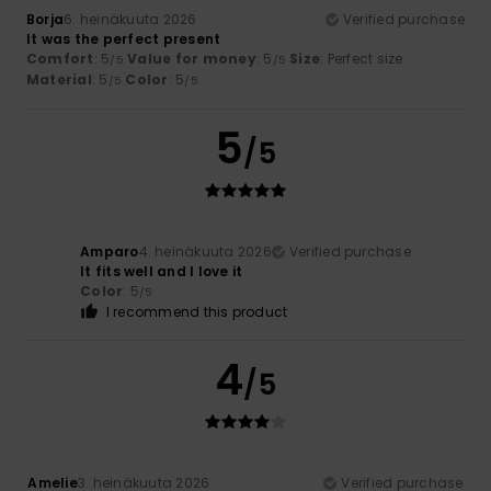
Borja
6. heinäkuuta 2026
Verified purchase
It was the perfect present
Comfort
: 5
Value for money
: 5
Size
: Perfect size
/5
/5
Material
: 5
Color
: 5
/5
/5
5
/5
Amparo
4. heinäkuuta 2026
Verified purchase
It fits well and I love it
Color
: 5
/5
I recommend this product
4
/5
Amelie
3. heinäkuuta 2026
Verified purchase