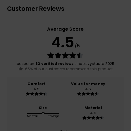
Customer Reviews
Average Score
4.5
/5
based on
62 verified reviews
since syyskuuta 2025
65% of our customers recommend this product
Comfort
Value for money
4.5
4.6
Size
Material
4.6
Too small
Too large