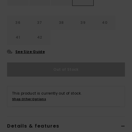
Vaatteet
Lisätarvik
36
37
38
39
40
41
42
Kengät
See Size Guide
Fitness
Out of Stock
Snow
This product is currently out of stock.
Shop Other Options
Details & features