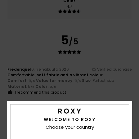
Color
4.7
5
/5
Frederique
10. heinäkuuta 2026
Verified purchase
Comfortable, soft fabric and a vibrant colour
Comfort
: 5
Value for money
: 5
Size
: Perfect size
/5
/5
Material
: 5
Color
: 5
/5
/5
I recommend this product
5
/5
WELCOME TO ROXY
Choose your country