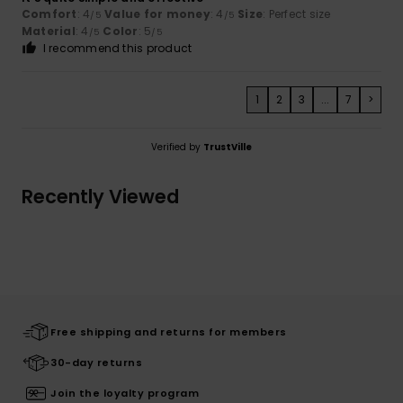
Comfort
: 4
Value for money
: 4
Size
: Perfect size
/5
/5
Material
: 4
Color
: 5
/5
/5
I recommend this product
1
2
3
...
7
>
Verified by
TrustVille
Recently Viewed
Free shipping and returns for members
30-day returns
Join the loyalty program