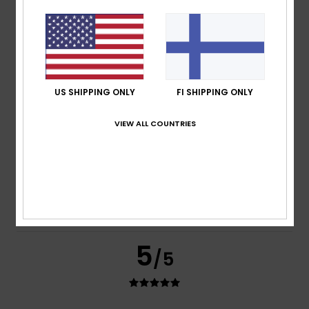
Frederic
8. heinäkuuta 2026
Verified purchase
Just what I was looking for
Comfort
: 5
Value for money
: 5
Size
: Perfect size
/5
/5
Material
: 5
Color
: 5
/5
/5
I recommend this product
5
US SHIPPING ONLY
FI SHIPPING ONLY
/5
VIEW ALL COUNTRIES
Carol
7. heinäkuuta 2026
Verified purchase
A slim and elegant flip-flop
Comfort
: 5
Value for money
: 5
Size
: Perfect size
/5
/5
Material
: 5
Color
: 5
/5
/5
I recommend this product
5
/5