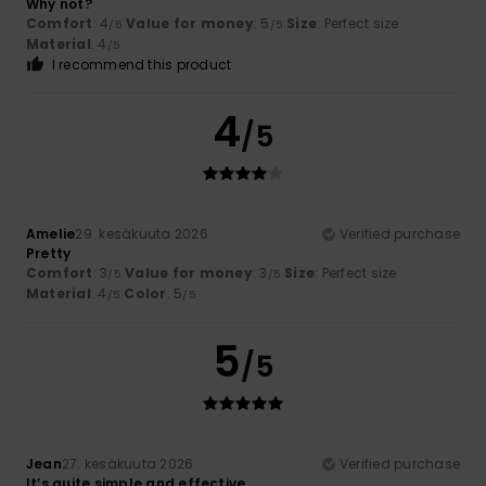
Why not?
Comfort
: 4
Value for money
: 5
Size
: Perfect size
/5
/5
Material
: 4
/5
I recommend this product
4
/5
Amelie
29. kesäkuuta 2026
Verified purchase
Pretty
Comfort
: 3
Value for money
: 3
Size
: Perfect size
/5
/5
Material
: 4
Color
: 5
/5
/5
5
/5
Jean
27. kesäkuuta 2026
Verified purchase
It’s quite simple and effective