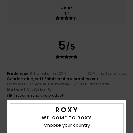
Color
4.7
5
/5
Frederique
10. heinäkuuta 2026
Verified purchase
Comfortable, soft fabric and a vibrant colour
Comfort
: 5
Value for money
: 5
Size
: Perfect size
/5
/5
Material
: 5
Color
: 5
/5
/5
I recommend this product
5
/5
WELCOME TO ROXY
Choose your country