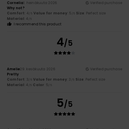
Cornelia
1. heinäkuuta 2026
Verified purchase
Why not?
Comfort
: 4
Value for money
: 5
Size
: Perfect size
/5
/5
Material
: 4
/5
I recommend this product
4
/5
Amelie
29. kesäkuuta 2026
Verified purchase
Pretty
Comfort
: 3
Value for money
: 3
Size
: Perfect size
/5
/5
Material
: 4
Color
: 5
/5
/5
5
/5