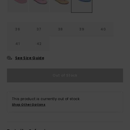
Vaatteet
Lisätarvik
36
37
38
39
40
Kengät
41
42
Fitness
See Size Guide
Snow
Out of Stock
This product is currently out of stock.
Shop Other Options