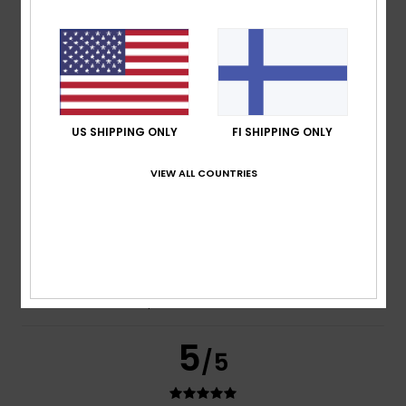
Frederic
8. heinäkuuta 2026
Verified purchase
Just what I was looking for
Comfort
: 5
Value for money
: 5
Size
: Perfect size
/5
/5
Material
: 5
Color
: 5
/5
/5
I recommend this product
US SHIPPING ONLY
FI SHIPPING ONLY
5
/5
VIEW ALL COUNTRIES
Carol
7. heinäkuuta 2026
Verified purchase
A slim and elegant flip-flop
Comfort
: 5
Value for money
: 5
Size
: Perfect size
/5
/5
Material
: 5
Color
: 5
/5
/5
I recommend this product
5
/5