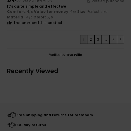
Jean
27. kesäkuuta 2026
Verified purchase
It’s quite simple and effective
Comfort
: 4
Value for money
: 4
Size
: Perfect size
/5
/5
Material
: 4
Color
: 5
/5
/5
I recommend this product
1
2
3
...
7
>
Verified by
TrustVille
Recently Viewed
Free shipping and returns for members
30-day returns