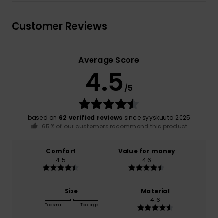
Customer Reviews
Average Score
4.5
/5
based on
62 verified reviews
since syyskuuta 2025
65% of our customers recommend this product
Comfort
Value for money
4.5
4.6
Size
Material
4.6
Too small
Too large