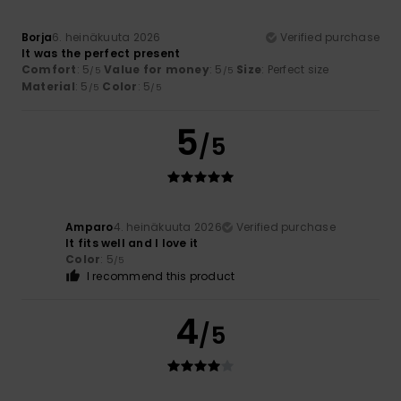
Borja
6. heinäkuuta 2026
Verified purchase
It was the perfect present
Comfort
: 5
Value for money
: 5
Size
: Perfect size
/5
/5
Material
: 5
Color
: 5
/5
/5
5
/5
Amparo
4. heinäkuuta 2026
Verified purchase
It fits well and I love it
Color
: 5
/5
I recommend this product
4
/5