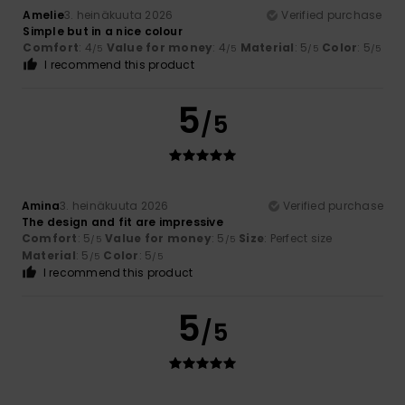
Amelie
3. heinäkuuta 2026
Verified purchase
Simple but in a nice colour
Comfort
: 4
Value for money
: 4
Material
: 5
Color
: 5
/5
/5
/5
/5
I recommend this product
5
/5
Amina
3. heinäkuuta 2026
Verified purchase
The design and fit are impressive
Comfort
: 5
Value for money
: 5
Size
: Perfect size
/5
/5
Material
: 5
Color
: 5
/5
/5
I recommend this product
5
/5