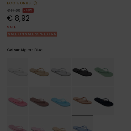
View
Varustekas
Mekot
Talvivaatt
ECO-BONUS
the FAQ
GIFTCARDS
€ 17,00
48%
Huivit ja
€ 8,92
Lumilautai
Jumpsuits &
hanskat
Lainelauta
WISHLIST
Playsuits
SALE
SALE ON SALE 25% EXTRA
Hatut & pi
Koulureput
Shortsit
Algiers Blue
Colour
Aurinkolas
Lisätarvik
Hameet
Märkäpuvu
Suojavaat
& neopreen
lisätarvikk
Swim