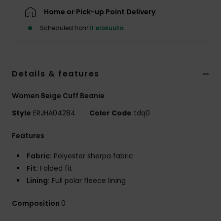
Vaatteet
Home or Pick-up Point Delivery
Scheduled from
11 elokuuta
Lisätarvik
Kengät
Details & features
Fitness
Women Beige Cuff Beanie
Style
ERJHA04284
Color Code
tdq0
Snow
Features
Fabric:
Polyester sherpa fabric
Fit:
Folded fit
Lining:
Full polar fleece lining
Composition
0