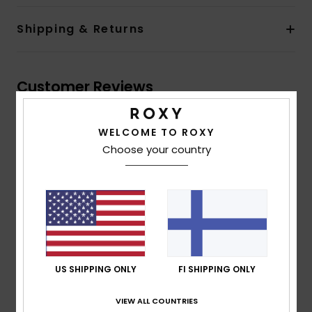
Shipping & Returns
Customer Reviews
WELCOME TO ROXY
Average Score
Choose your country
5.0
/5
based on
2 verified reviews
since lokakuuta 2025
100% of our customers recommend this product
Comfort
Value for money
US SHIPPING ONLY
FI SHIPPING ONLY
5.0
5.0
VIEW ALL COUNTRIES