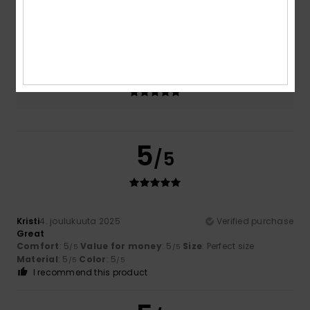
Size
Material
5.0
Too small
Too large
Color
5.0
5
/5
Kristi
4. joulukuuta 2025
Verified purchase
Great
Comfort
: 5
Value for money
: 5
Size
: Perfect size
/5
/5
Material
: 5
Color
: 5
/5
/5
I recommend this product