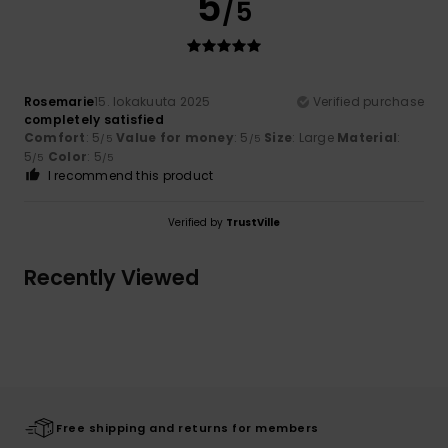
5
/5
Rosemarie
15. lokakuuta 2025
Verified purchase
completely satisfied
Comfort
: 5
Value for money
: 5
Size
: Large
Material
:
/5
/5
5
Color
: 5
/5
/5
I recommend this product
Verified by
TrustVille
Recently Viewed
Free shipping and returns for members