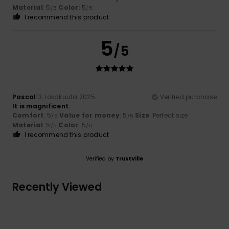
Material
: 5
Color
: 5
/5
/5
I recommend this product
5
/5
Pascal
13. lokakuuta 2025
Verified purchase
It is magnificent.
Comfort
: 5
Value for money
: 5
Size
: Perfect size
/5
/5
Material
: 5
Color
: 5
/5
/5
I recommend this product
Verified by
TrustVille
Recently Viewed