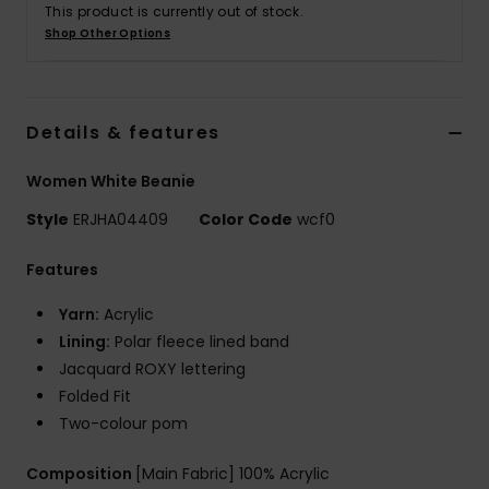
Vaatteet
This product is currently out of stock.
Shop Other Options
Lisätarvik
Details & features
Kengät
Women White Beanie
Fitness
Style
ERJHA04409
Color Code
wcf0
Snow
Features
Yarn:
Acrylic
Lining:
Polar fleece lined band
Jacquard ROXY lettering
Folded Fit
Two-colour pom
Composition
[Main Fabric] 100% Acrylic