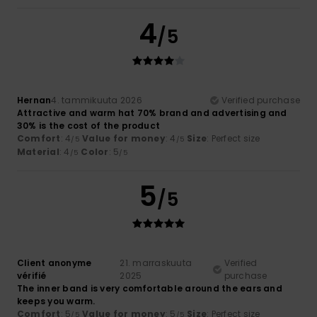
4
/5
Hernan
4. tammikuuta 2026
Verified purchase
Attractive and warm hat 70% brand and advertising and
30% is the cost of the product
Comfort
: 4
Value for money
: 4
Size
: Perfect size
/5
/5
Material
: 4
Color
: 5
/5
/5
5
/5
Client anonyme
21. marraskuuta
Verified
vérifié
2025
purchase
The inner band is very comfortable around the ears and
keeps you warm.
Comfort
: 5
Value for money
: 5
Size
: Perfect size
/5
/5