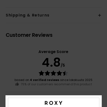
Shipping & Returns
Customer Reviews
Average Score
4.8
/5
based on
4 verified reviews
since lokakuuta 2025
75% of our customers recommend this product
Comfort
Value for money
4.8
4.8