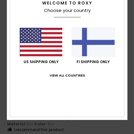
WELCOME TO ROXY
Choose your country
Size
Material
4.8
Too small
Too large
Color
5.0
US SHIPPING ONLY
FI SHIPPING ONLY
5
/5
VIEW ALL COUNTRIES
Client anonyme
17. tammikuuta
Verified
vérifié
2026
purchase
Good quality
Comfort
: 5
Value for money
: 5
Size
: Perfect size
/5
/5
Material
: 5
Color
: 5
/5
/5
I recommend this product