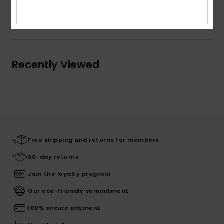
Shipping & Returns
Recently Viewed
Free shipping and returns for members
30-day returns
Join the loyalty program
Our eco-friendly commitment
100% secure payment