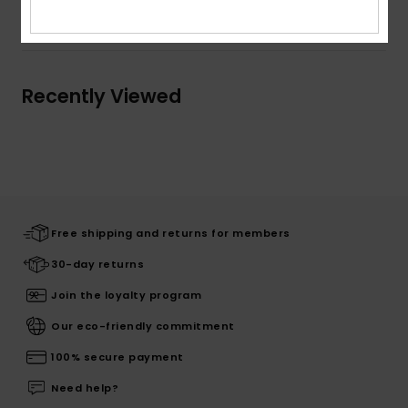
Shipping & Returns
Recently Viewed
Free shipping and returns for members
30-day returns
Join the loyalty program
Our eco-friendly commitment
100% secure payment
Need help?