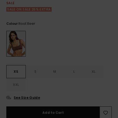
View
Varustekas
Mekot
Talvivaatt
SALE
the FAQ
GIFTCARDS
SALE ON SALE 25% EXTRA
Huivit ja
Lumilautai
Jumpsuits &
hanskat
Lainelauta
WISHLIST
Playsuits
Root Beer
Colour
Hatut & pi
Koulureput
Shortsit
Aurinkolas
Lisätarvik
Hameet
Märkäpuvu
XS
S
M
L
XL
Suojavaat
& neopreen
XXL
lisätarvikk
See Size Guide
Swim
Add to Cart