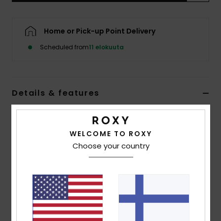
Vaatteet
Home or Pick-up Point Delivery
Lisätarvik
Scheduled from
11 elokuuta
Kengät
Details & features
Fitness
Women Brown Bralette Bikini Top
Snow
Style
ERJX305232
Color Code
cqr0
WELCOME TO ROXY
Choose your country
Features
Collection:
Silky Island collection
Fabric:
Soft, strong, recycled, resistant & luminous
nylon blend surface fabric
Shape:
Bralette