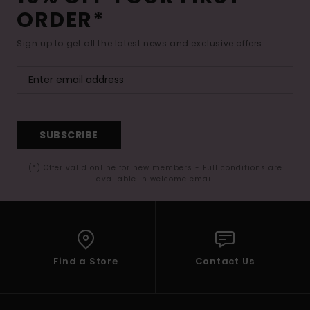
ORDER*
Sign up to get all the latest news and exclusive offers.
SUBSCRIBE
(*) Offer valid online for new members - Full conditions are
available in welcome email
Find a Store
Contact Us