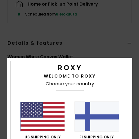
Vaatteet
Home or Pick-up Point Delivery
Scheduled from
8 elokuuta
Lisätarvik
Kengät
Details & features
Women White Canvas Wallet
Fitness
Style
ERJAA04478
Color Code
wbp1
WELCOME TO ROXY
Snow
Features
Choose your country
Recycled Fabric:
Recycled cotton canvas fabric
Pockets:
1 main zip-up compartment with coin part
Internal card slots
ROXY embroidery
Size:
3.15" [H] x 4.33" [W] x 0.79" [D] / 8 [H] x 11 [W] x
2 [D] cm
US SHIPPING ONLY
FI SHIPPING ONLY