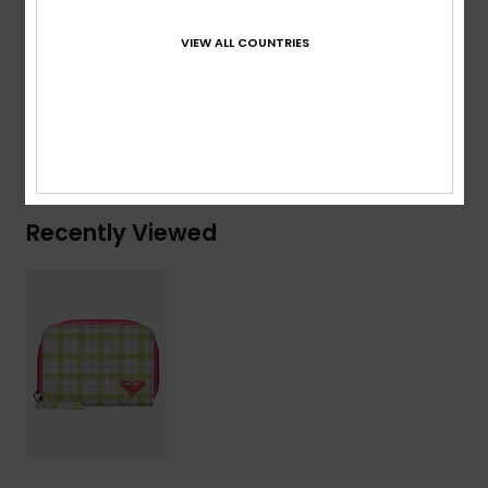
Composition
[Main Fabric] 70% Cotton, 30% Recycled
VIEW ALL COUNTRIES
Cotton
Shipping & Returns
Recently Viewed