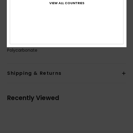
VIEW ALL COUNTRIES
Warranty: 2 years warranty
Other Features: Anti-slip pads
Cat.3.
Download
Declaration Of Conformity
Composition
[Main Fabric] 50% Bio-Nylon, 50%
Polycarbonate
Shipping & Returns
Recently Viewed