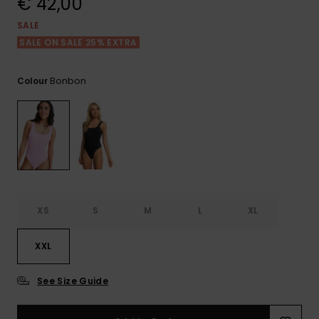
€ 42,00
View
Varustekas
Mekot
Talvivaatt
the FAQ
GIFTCARDS
SALE
Huivit ja
SALE ON SALE 25% EXTRA
Lumilautai
Jumpsuits &
hanskat
Lainelauta
WISHLIST
Playsuits
Bonbon
Colour
Hatut & pi
Koulureput
Shortsit
Aurinkolas
Lisätarvik
Hameet
Märkäpuvu
XS
S
M
L
XL
Suojavaat
& neopreen
lisätarvikk
XXL
See Size Guide
Swim