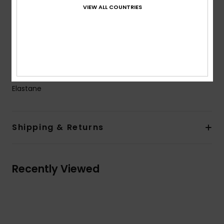
Support:
Regular
VIEW ALL COUNTRIES
Coverage:
Full
Padding:
Removable pads
Straps:
Adjustable with rings and sliders
ROXY rubber plate
Composition
[Main Fabric] 91% Recycled Nylon, 9%
Elastane
Shipping & Returns
Recently Viewed