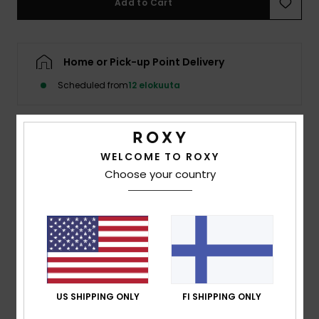
Add to Cart
Vaatteet
Lisätarvik
Home or Pick-up Point Delivery
Scheduled from
12 elokuuta
Kengät
Fitness
Details & features
WELCOME TO ROXY
Choose your country
Snow
Women Pink One-Piece Swimsuit
Style
ERJX103566
Color Code
met0
Features
Fabric:
Strong, recycled, resistant, and stretch
textured rib fabric
US SHIPPING ONLY
FI SHIPPING ONLY
Shape:
One-piece