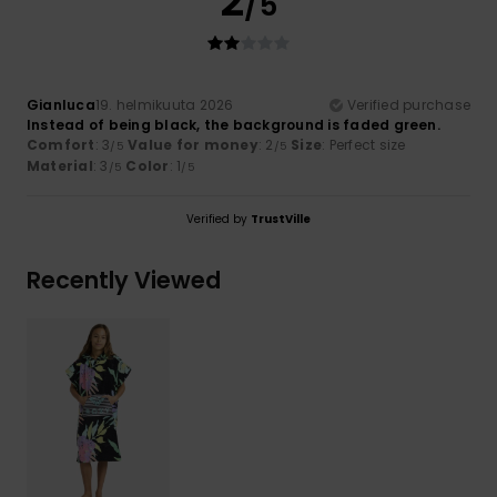
2
/5
Gianluca
19. helmikuuta 2026
Verified purchase
Instead of being black, the background is faded green.
Comfort
: 3
Value for money
: 2
Size
: Perfect size
/5
/5
Material
: 3
Color
: 1
/5
/5
Verified by
TrustVille
Recently Viewed