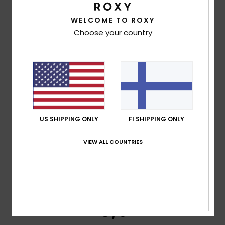
Too small
Too large
WELCOME TO ROXY
Color
Choose your country
4.0
5
/5
US SHIPPING ONLY
FI SHIPPING ONLY
VIEW ALL COUNTRIES
Thierry
24. toukokuuta 2026
Verified purchase
To AS
Comfort
: 5
Value for money
: 5
Size
: Too large
/5
/5
Material
: 3
Color
: 5
/5
/5
I recommend this product
5
/5