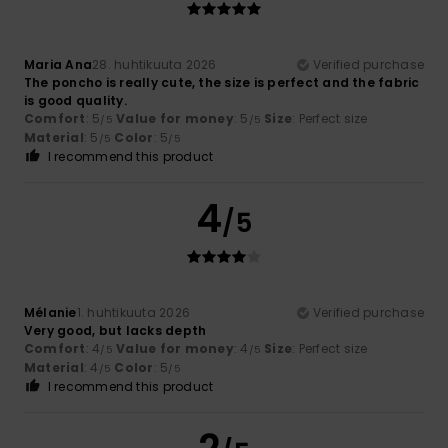
Maria Ana
28. huhtikuuta 2026
Verified purchase
The poncho is really cute, the size is perfect and the fabric
is good quality.
Comfort
: 5
Value for money
: 5
Size
: Perfect size
/5
/5
Material
: 5
Color
: 5
/5
/5
I recommend this product
4
/5
Mélanie
1. huhtikuuta 2026
Verified purchase
Very good, but lacks depth
Comfort
: 4
Value for money
: 4
Size
: Perfect size
/5
/5
Material
: 4
Color
: 5
/5
/5
I recommend this product