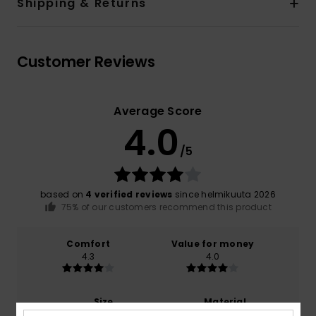
Shipping & Returns
Customer Reviews
Average Score
4.0
/5
based on
4 verified reviews
since helmikuuta 2026
75% of our customers recommend this product
Comfort
Value for money
4.3
4.0
Size
Material
3.8