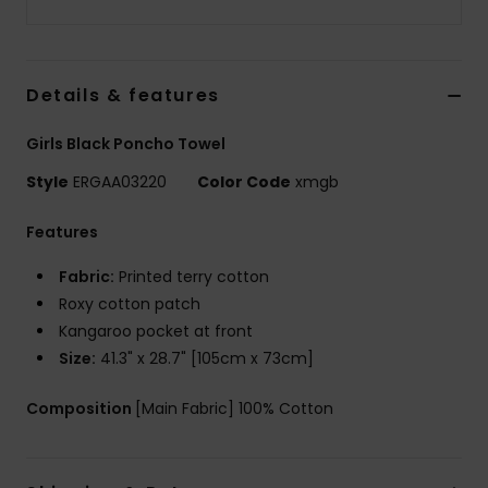
Vaatteet
Lisätarvik
Details & features
Kengät
Girls Black Poncho Towel
Style
ERGAA03220
Color Code
xmgb
Fitness
Features
Snow
Fabric:
Printed terry cotton
Roxy cotton patch
Kangaroo pocket at front
Size:
41.3" x 28.7" [105cm x 73cm]
Composition
[Main Fabric] 100% Cotton