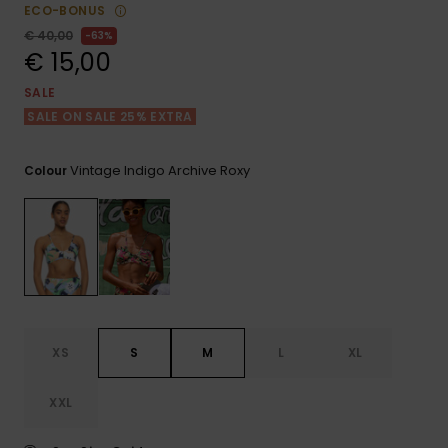
View
Varustekas
Mekot
Talvivaatt
ECO-BONUS
the FAQ
GIFTCARDS
€ 40,00
63%
Huivit ja
€ 15,00
Lumilautai
Jumpsuits &
hanskat
Lainelauta
WISHLIST
Playsuits
SALE
SALE ON SALE 25% EXTRA
Hatut & pi
Koulureput
Shortsit
Vintage Indigo Archive Roxy
Colour
Aurinkolas
Lisätarvik
Hameet
Märkäpuvu
Suojavaat
& neopreen
lisätarvikk
XS
S
M
L
XL
Swim
XXL