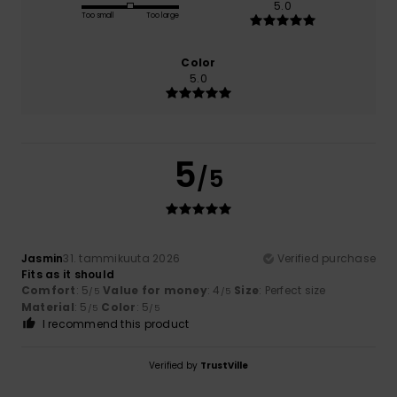
5.0
Too small
Too large
Color
5.0
5
/5
Jasmin
31. tammikuuta 2026
Verified purchase
Fits as it should
Comfort
: 5
Value for money
: 4
Size
: Perfect size
/5
/5
Material
: 5
Color
: 5
/5
/5
I recommend this product
Verified by
TrustVille