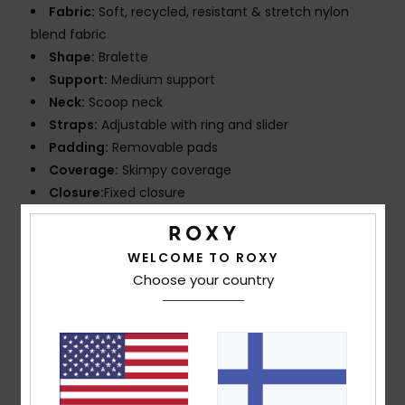
Fabric:
Soft, recycled, resistant & stretch nylon
blend fabric
Shape:
Bralette
Support:
Medium support
Neck:
Scoop neck
Straps:
Adjustable with ring and slider
Padding:
Removable pads
Coverage:
Skimpy coverage
Closure:
Fixed closure
Cup Size:
Best for A/B/C
Branding:
ROXY rubber plate
WELCOME TO ROXY
Product appearance may differ slightly depending
Choose your country
on print placement
Composition
[Main Fabric] 87% Recycled Nylon, 13%
Elastane