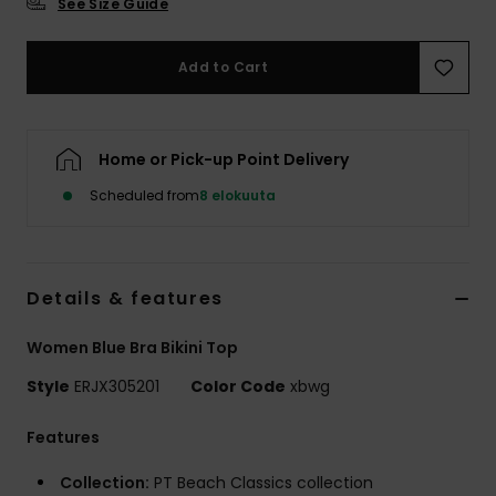
See Size Guide
Vaatteet
Add to Cart
Lisätarvik
Kengät
Home or Pick-up Point Delivery
Scheduled from
8 elokuuta
Fitness
Snow
Details & features
Women Blue Bra Bikini Top
Style
ERJX305201
Color Code
xbwg
Features
Collection:
PT Beach Classics collection