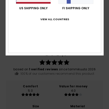
Shipping & Returns
US SHIPPING ONLY
FI SHIPPING ONLY
VIEW ALL COUNTRIES
Customer Reviews
Average Score
5.0
/5
based on
1 verified reviews
since tammikuuta 2026
100% of our customers recommend this product
Comfort
Value for money
5.0
4.0
Size
Material