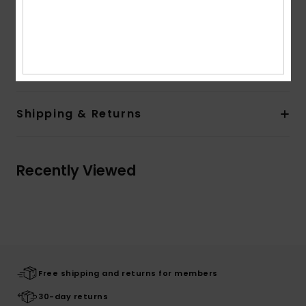
heritage art
Composition
Upper: 98% Synthetic Tr/ 2% Metal, Lining:
100% Synthetic Tr, Outsole : 100% Sponge Rubber
Shipping & Returns
Recently Viewed
Free shipping and returns for members
30-day returns