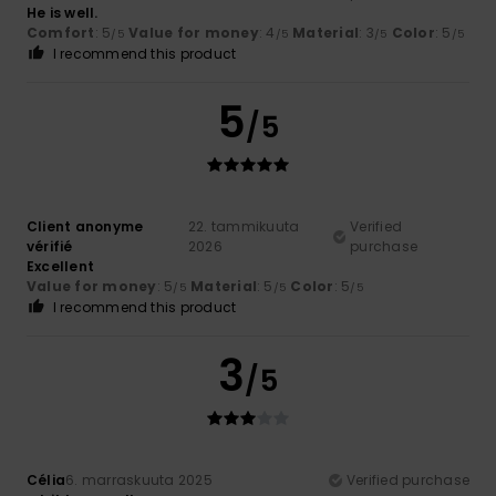
He is well.
Comfort
: 5
Value for money
: 4
Material
: 3
Color
: 5
/5
/5
/5
/5
I recommend this product
5
/5
Client anonyme
22. tammikuuta
Verified
vérifié
2026
purchase
Excellent
Value for money
: 5
Material
: 5
Color
: 5
/5
/5
/5
I recommend this product
3
/5
Célia
6. marraskuuta 2025
Verified purchase