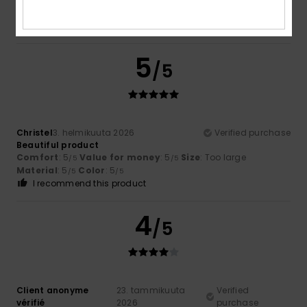
/5
/5
Material
: 5
Color
: 5
/5
/5
I recommend this product
5
/5
Christel
3. helmikuuta 2026
Verified purchase
Beautiful product
Comfort
: 5
Value for money
: 5
Size
: Too large
/5
/5
Material
: 5
Color
: 5
/5
/5
I recommend this product
4
/5
Client anonyme
23. tammikuuta
Verified
vérifié
2026
purchase