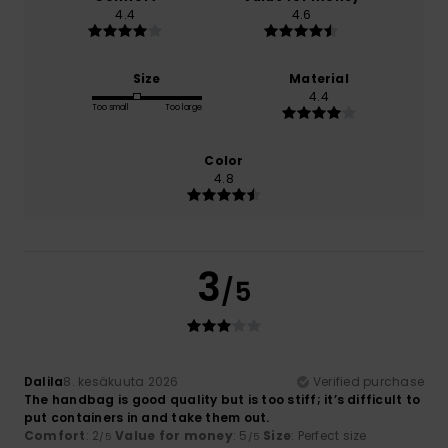
4.4
4.6
Size
Material
4.4
Too small
Too large
Color
4.8
3
/5
Dalila
8. kesäkuuta 2026
Verified purchase
The handbag is good quality but is too stiff; it’s difficult to
put containers in and take them out.
Comfort
: 2
Value for money
: 5
Size
: Perfect size
/5
/5