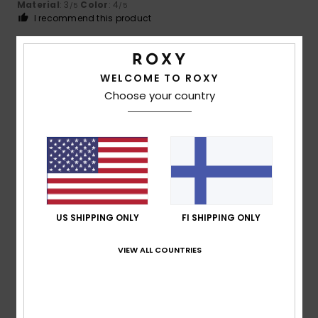
Material
: 3
Color
: 4
/5
/5
I recommend this product
5
/5
WELCOME TO ROXY
Choose your country
Nikolett
30. maaliskuuta 2026
Verified purchase
Nice bag
Comfort
: 5
Value for money
: 5
Size
: Perfect size
/5
/5
Material
: 5
Color
: 5
/5
/5
I recommend this product
5
US SHIPPING ONLY
FI SHIPPING ONLY
/5
VIEW ALL COUNTRIES
Christina
21. helmikuuta 2026
Verified purchase
That looks smart!
Comfort
: 5
Value for money
: 5
Size
: Perfect size