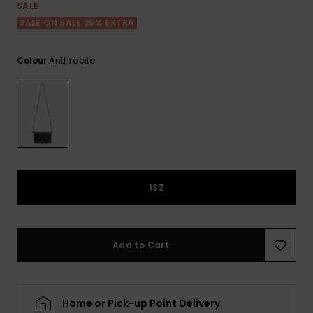
View
Varustekas
Mekot
Talvivaatt
SALE
the FAQ
GIFTCARDS
SALE ON SALE 25% EXTRA
Huivit ja
Lumilautai
Jumpsuits &
hanskat
Lainelauta
WISHLIST
Playsuits
Anthracite
Colour
Hatut & pi
Koulureput
Shortsit
Aurinkolas
Lisätarvik
Hameet
Märkäpuvu
1SZ
Suojavaat
& neopreen
lisätarvikk
Add to Cart
Swim
Home or Pick-up Point Delivery