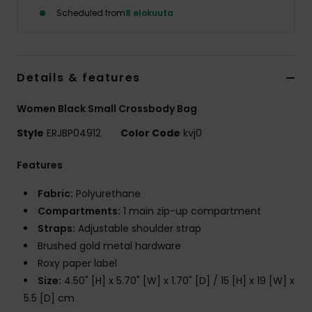
Vaatteet
Scheduled from
8 elokuuta
Lisätarvik
Details & features
Kengät
Women Black Small Crossbody Bag
Fitness
Style
ERJBP04912
Color Code
kvj0
Features
Snow
Fabric:
Polyurethane
Compartments:
1 main zip-up compartment
Straps:
Adjustable shoulder strap
Brushed gold metal hardware
Roxy paper label
Size:
4.50" [H] x 5.70" [W] x 1.70" [D] / 15 [H] x 19 [W] x
5.5 [D] cm