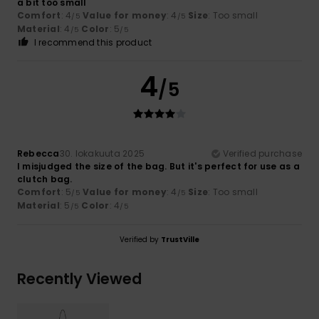
a bit too small
Comfort
: 4
Value for money
: 4
Size
: Too small
/5
/5
Material
: 4
Color
: 5
/5
/5
I recommend this product
4
/5
Rebecca
30. lokakuuta 2025
Verified purchase
I misjudged the size of the bag. But it's perfect for use as a
clutch bag.
Comfort
: 5
Value for money
: 4
Size
: Too small
/5
/5
Material
: 5
Color
: 4
/5
/5
Verified by
TrustVille
Recently Viewed