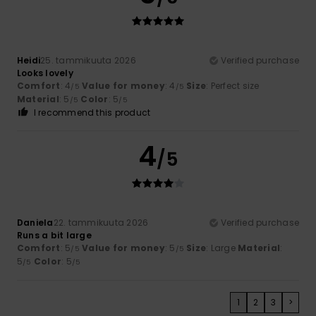
Heidi
25. tammikuuta 2026
Verified purchase
Looks lovely
Comfort
: 4
Value for money
: 4
Size
: Perfect size
/5
/5
Material
: 5
Color
: 5
/5
/5
I recommend this product
4
/5
Daniela
22. tammikuuta 2026
Verified purchase
Runs a bit large
Comfort
: 5
Value for money
: 5
Size
: Large
Material
:
/5
/5
5
Color
: 5
/5
/5
1
2
3
>