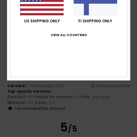
Client anonyme
11. maaliskuuta
Verified
vérifié
2026
purchase
US SHIPPING ONLY
FI SHIPPING ONLY
The neckline isn't wide enough
Comfort
: 5
Value for money
: 5
Size
: Perfect size
/5
/5
Material
: 5
Color
: 5
/5
/5
VIEW ALL COUNTRIES
I recommend this product
5
/5
Caroline
3. maaliskuuta 2026
Verified purchase
Top-quality material
Comfort
: 5
Value for money
: 5
Size
: Too large
/5
/5
Material
: 5
Color
: 5
/5
/5
I recommend this product
5
/5