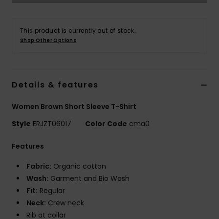
Vaatteet
This product is currently out of stock.
Lisätarvik
Shop Other Options
Kengät
Details & features
Fitness
Women Brown Short Sleeve T-Shirt
Snow
Style
ERJZT06017
Color Code
cma0
Features
Fabric:
Organic cotton
Wash:
Garment and Bio Wash
Fit:
Regular
Neck:
Crew neck
Rib at collar