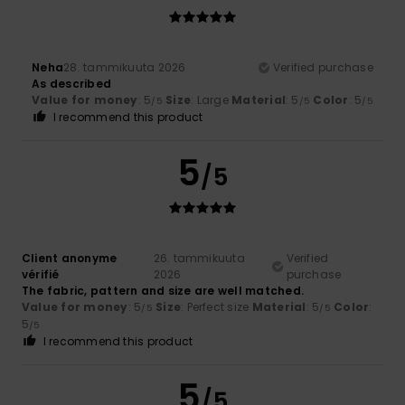
Neha
28. tammikuuta 2026
Verified purchase
As described
Value for money
: 5
Size
: Large
Material
: 5
Color
: 5
/5
/5
/5
I recommend this product
5
/5
Client anonyme
26. tammikuuta
Verified
vérifié
2026
purchase
The fabric, pattern and size are well matched.
Value for money
: 5
Size
: Perfect size
Material
: 5
Color
:
/5
/5
5
/5
I recommend this product
5
/5