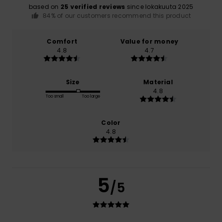
based on
25 verified reviews
since lokakuuta 2025
84% of our customers recommend this product
Comfort
Value for money
4.8
4.7
Size
Material
4.8
Too small
Too large
Color
4.8
5
/5