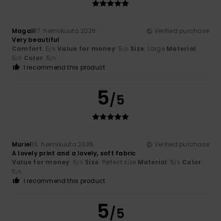
Magali
17. helmikuuta 2026
Verified purchase
Very beautiful
Comfort
: 5
Value for money
: 5
Size
: Large
Material
:
/5
/5
5
Color
: 5
/5
/5
I recommend this product
5
/5
Muriel
15. helmikuuta 2026
Verified purchase
A lovely print and a lovely, soft fabric
Value for money
: 5
Size
: Perfect size
Material
: 5
Color
:
/5
/5
5
/5
I recommend this product
5
/5