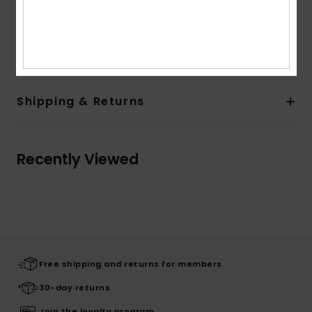
Composition
[Main Fabric] 72% Recycled Polyester, 18%
Polyester, 10% Cotton
Shipping & Returns
Recently Viewed
Free shipping and returns for members
30-day returns
Join the loyalty program