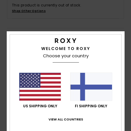
Vaatteet
This product is currently out of stock.
Shop Other Options
Lisätarvik
Details & features
Kengät
WELCOME TO ROXY
Women White Board Shorts 2"
Fitness
Choose your country
Style
ERJBS03285
Color Code
wbp7
Snow
Features
Fabric:
72% Recycled polyester 18% polyester 10%
cotton blend fabric
Waist:
Hidden large elastic waist
US SHIPPING ONLY
FI SHIPPING ONLY
Inseam:
2" inseam
Closure:
Drawcord closure for a strong support
VIEW ALL COUNTRIES
Pockets:
Hidden pockets
Branding:
ROXY patch on left leg