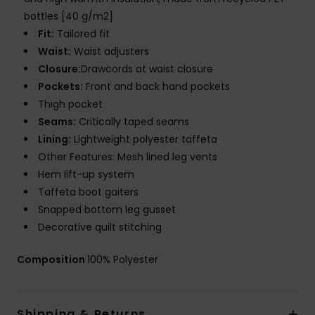
bottles [40 g/m2]
Fit:
Tailored fit
Waist:
Waist adjusters
Closure:
Drawcords at waist closure
Pockets:
Front and back hand pockets
Thigh pocket
Seams:
Critically taped seams
Lining:
Lightweight polyester taffeta
Other Features: Mesh lined leg vents
Hem lift-up system
Taffeta boot gaiters
Snapped bottom leg gusset
Decorative quilt stitching
Composition
100% Polyester
Shipping & Returns