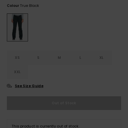
View
Varustekas
Mekot
Talvivaatt
the FAQ
True Black
Colour
GIFTCARDS
Huivit ja
Lumilautai
Jumpsuits &
hanskat
Lainelauta
WISHLIST
Playsuits
Hatut & pi
Koulureput
Shortsit
Aurinkolas
Lisätarvik
Hameet
XS
S
M
L
XL
Märkäpuvu
XXL
Suojavaat
See Size Guide
& neopreen
lisätarvikk
Out of Stock
Swim
This product is currently out of stock.