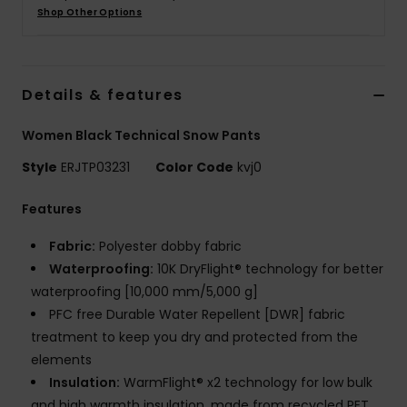
Vaatteet
Shop Other Options
Lisätarvik
Details & features
Kengät
Women Black Technical Snow Pants
Style
ERJTP03231
Color Code
kvj0
Fitness
Features
Snow
Fabric:
Polyester dobby fabric
Waterproofing:
10K DryFlight® technology for better
waterproofing [10,000 mm/5,000 g]
PFC free Durable Water Repellent [DWR] fabric
treatment to keep you dry and protected from the
elements
Insulation:
WarmFlight® x2 technology for low bulk
and high warmth insulation, made from recycled PET