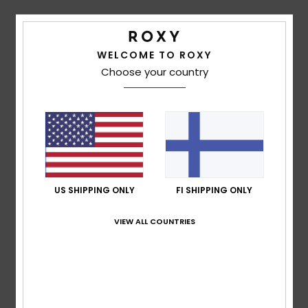
Shipping & Returns
WELCOME TO ROXY
Choose your country
Customer Reviews
Average Score
3.0
/5
US SHIPPING ONLY
FI SHIPPING ONLY
VIEW ALL COUNTRIES
based on
1 verified reviews
since lokakuuta 2025
0% of our customers recommend this product
Comfort
Value for money
NaN
4.0