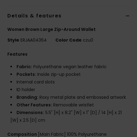
Vaatteet
Details & features
Lisätarvik
Women Brown Large Zip-Around Wallet
Kengät
Style
ERJAA04364
Color Code
czu0
Features
Fitness
Fabric:
Polyurethane vegan leather fabric
Pockets:
Inside zip-up pocket
Snow
Internal card slots
ID holder
Branding:
Roxy metal plate and embossed artwork
Other Features:
Removable wristlet
Dimensions:
5.5" [H] x 8.2" [W] x 1" [D] / 14 [H] x 21
[W] x 2.5 [D] cm
Composition
[Main Fabric] 100% Polyurethane