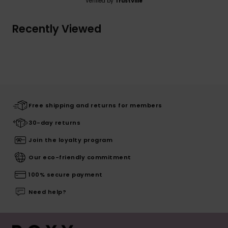
Verified by
TrustVille
Recently Viewed
Free shipping and returns for members
30-day returns
Join the loyalty program
Our eco-friendly commitment
100% secure payment
Need help?