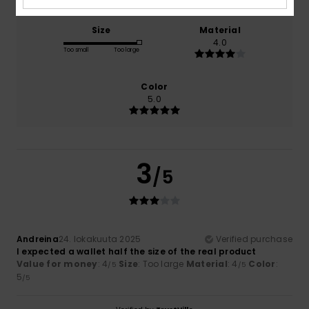
Size
Material
4.0
Too small
Too large
Color
5.0
3
/5
Andreina
24. lokakuuta 2025
Verified purchase
I expected a wallet half the size of the real product
Value for money
: 4
Size
: Too large
Material
: 4
Color
:
/5
/5
5
/5