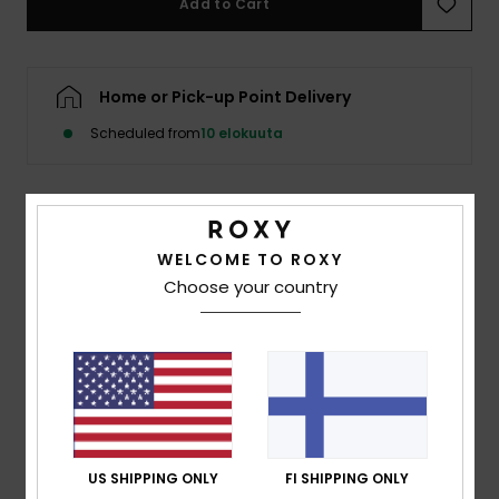
Add to Cart
Vaatteet
Lisätarvik
Home or Pick-up Point Delivery
Scheduled from
10 elokuuta
Kengät
Fitness
Details & features
WELCOME TO ROXY
Snow
Choose your country
Women Brown Bikini Bottoms
Style
ERJX405008
Color Code
cnf0
Features
Collection:
Lasca collection
Fabric:
Soft strong resistant and stretch 78%
recycled nylon 9% nylon 7% metal 6% elastane blend
US SHIPPING ONLY
FI SHIPPING ONLY