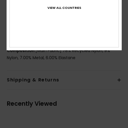
lurex textured fabric
VIEW ALL COUNTRIES
Waist:
Low waist
Rise:
Low rise
Closure:
Fixed closure
Coverage:
Bikini coverage
Branding:
Roxy rubber plate
Composition
[Main Fabric] 78% Recycled Nylon, 9%
Nylon, 7.00% Metal, 6.00% Elastane
Shipping & Returns
Recently Viewed