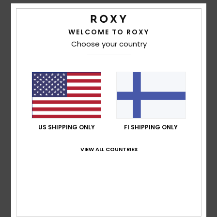
Vaatteet
Details & features
WELCOME TO ROXY
Lisätarvik
Choose your country
Women Black Bucket Hat
Kengät
Style
ERJHA04320
Color Code
kvj0
Features
Fitness
Fabric:
Polyester sherpa fabric
Visor:
Soft brim
Snow
US SHIPPING ONLY
FI SHIPPING ONLY
Branding:
Roxy metal plate
VIEW ALL COUNTRIES
Composition
[Main Fabric] 100% Polyester
Shipping & Returns