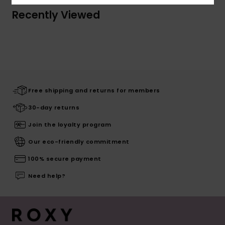
Recently Viewed
Free shipping and returns for members
30-day returns
Join the loyalty program
Our eco-friendly commitment
100% secure payment
Need help?