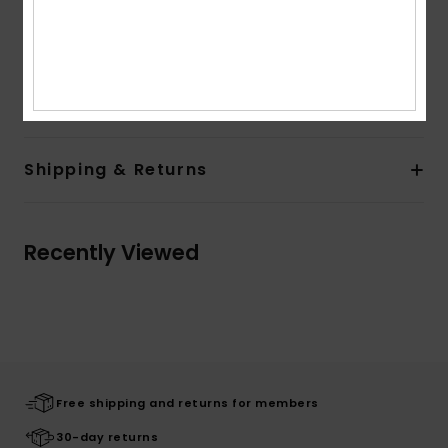
Other Features:
Solid waistband and binding
Composition
[Main Fabric] 55% Recycled Polyester, 37%
Polyester, 8% Elastane
Shipping & Returns
Recently Viewed
Free shipping and returns for members
30-day returns