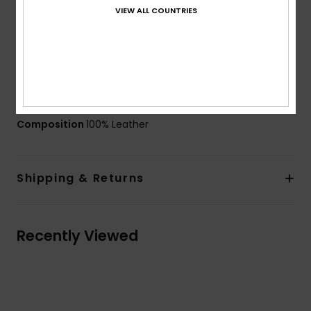
Fit:
Pre-shaped fit
VIEW ALL COUNTRIES
Closure:
Elasticated wrist
Lining:
Brushed tricot lining
Other Feature: Fitted handcuff with elasticated rib
cuff
Elastic leash
Composition
100% Leather
Shipping & Returns
Recently Viewed