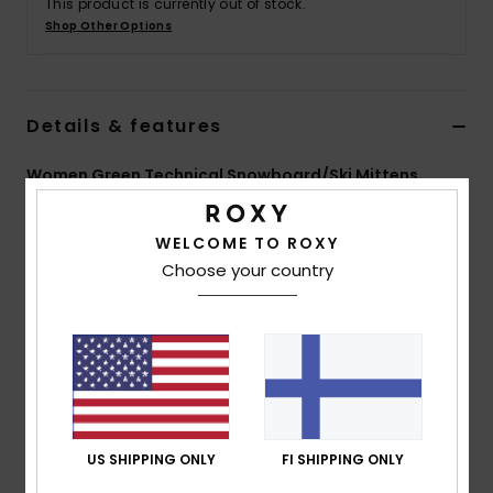
This product is currently out of stock.
Vaatteet
Shop Other Options
Lisätarvik
Details & features
Kengät
Women Green Technical Snowboard/Ski Mittens
Fitness
Style
ERJHN03236
Color Code
gef0
WELCOME TO ROXY
Features
Choose your country
Snow
Fabric:
Sheepskin leather fabric
Waterproofing:
PFC free Durable Water Repellent
[DWR] fabric treatment to keep you dry and protected
from the elements
DryFlight® waterproof insert
Insulation:
PrimaLoft® Silver insulation Hi Loft Ultra
US SHIPPING ONLY
FI SHIPPING ONLY
[160 g/m2]