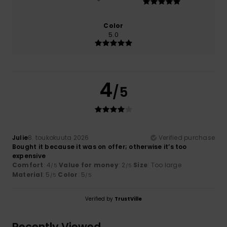
Color
5.0
4
/5
Julie
8. toukokuuta 2026
Verified purchase
Bought it because it was on offer; otherwise it’s too
expensive
Comfort
: 4
Value for money
: 2
Size
: Too large
/5
/5
Material
: 5
Color
: 5
/5
/5
Verified by
TrustVille
Recently Viewed