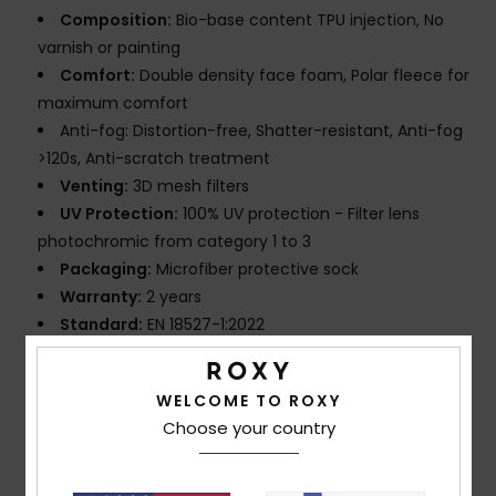
Composition:
Bio-base content TPU injection, No
varnish or painting
Comfort:
Double density face foam, Polar fleece for
maximum comfort
Anti-fog: Distortion-free, Shatter-resistant, Anti-fog
>120s, Anti-scratch treatment
Venting:
3D mesh filters
UV Protection:
100% UV protection - Filter lens
photochromic from category 1 to 3
Packaging:
Microfiber protective sock
Warranty:
2 years
Standard:
EN 18527-1:2022
Download
Declaration Of Conformity
WELCOME TO ROXY
Composition
[Main Fabric] 100% Plastic
Choose your country
Shipping & Returns