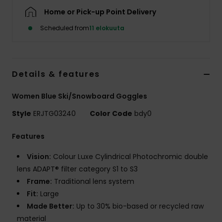
Vaatteet
Home or Pick-up Point Delivery
Scheduled from
11 elokuuta
Lisätarvik
Kengät
Details & features
Fitness
Women Blue Ski/Snowboard Goggles
Style
ERJTG03240
Color Code
bdy0
Snow
Features
Vision:
Colour Luxe Cylindrical Photochromic double
lens ADAPT® filter category S1 to S3
Frame:
Traditional lens system
Fit:
Large
Made Better:
Up to 30% bio-based or recycled raw
material