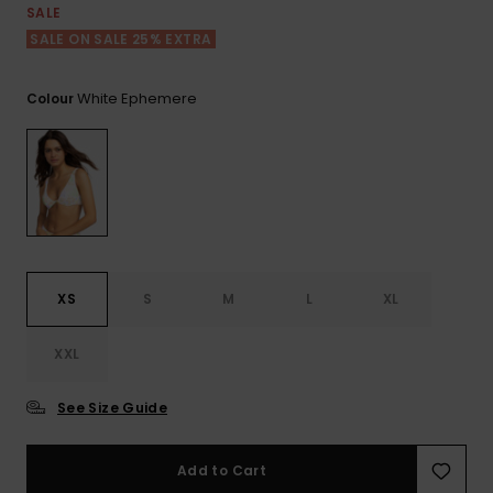
View
Varustekas
Mekot
Talvivaatt
SALE
the FAQ
GIFTCARDS
SALE ON SALE 25% EXTRA
Huivit ja
Lumilautai
Jumpsuits &
hanskat
Lainelauta
WISHLIST
Playsuits
White Ephemere
Colour
Hatut & pi
Koulureput
Shortsit
Aurinkolas
Lisätarvik
Hameet
Märkäpuvu
XS
S
M
L
XL
Suojavaat
& neopreen
XXL
lisätarvikk
See Size Guide
Swim
Add to Cart