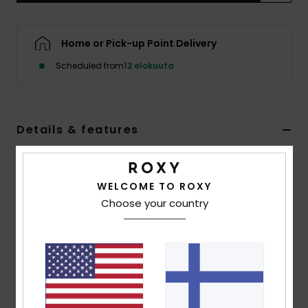
Vaatteet
Home or Pick-up Point Delivery
Lisätarvik
Scheduled from
12 elokuuta
Kengät
Details & features
Fitness
Women White Underwired Separate Top
Snow
Style
ERJX305222
Color Code
wbk4
WELCOME TO ROXY
Choose your country
Features
Collection:
Ephemere collection
Fabric:
Soft, strong, recycled, resistant & stretch
nylon blend textured fabric
Shape:
Underwire