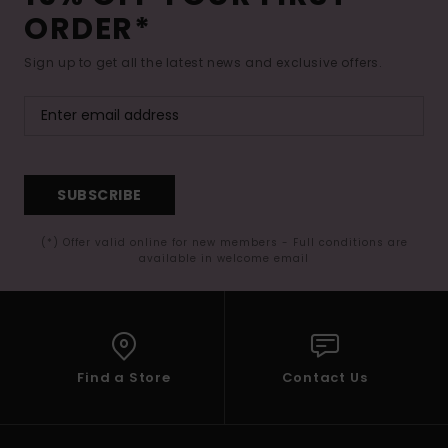
ORDER*
Sign up to get all the latest news and exclusive offers.
SUBSCRIBE
(*) Offer valid online for new members - Full conditions are
available in welcome email
Find a Store
Contact Us