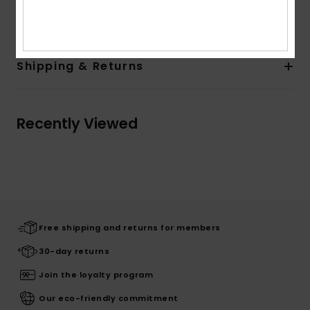
Composition
100% Organic Cotton
Shipping & Returns
Recently Viewed
Free shipping and returns for members
30-day returns
Join the loyalty program
Our eco-friendly commitment