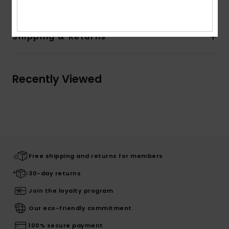
Shipping & Returns
Recently Viewed
Free shipping and returns for members
30-day returns
Join the loyalty program
Our eco-friendly commitment
100% secure payment