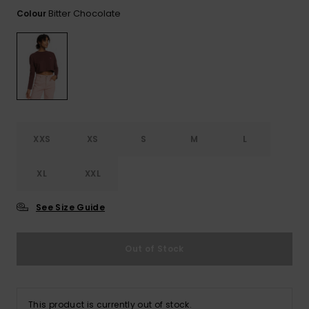
View
Varustekas
Mekot
Talvivaatt
the FAQ
Bitter Chocolate
Colour
GIFTCARDS
Huivit ja
Lumilautai
Jumpsuits &
hanskat
Lainelauta
WISHLIST
Playsuits
Hatut & pi
Koulureput
Shortsit
Aurinkolas
Lisätarvik
Hameet
XXS
XS
S
M
L
Märkäpuvu
XL
XXL
Suojavaat
See Size Guide
& neopreen
lisätarvikk
Out of Stock
Swim
This product is currently out of stock.