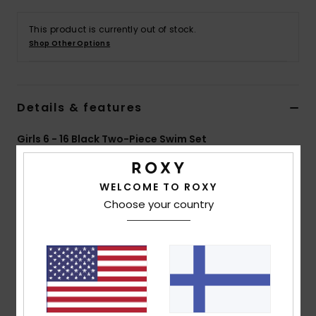
Vaatteet
This product is currently out of stock.
Shop Other Options
Lisätarvik
Kengät
Details & features
Fitness
Girls 6 - 16 Black Two-Piece Swim Set
Style
ERGX203647
Color Code
kvj0
Snow
WELCOME TO ROXY
Features
Choose your country
Collection:
Colorblock RG collection
Fabric:
Soft, recycled, resistant, and stretch 82%
recycled polyester 18% elastane blend fabric
Technology:
Chlorine Resistant
Shape:
Crop top set
Neck:
Scoop neck