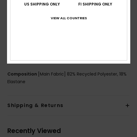
US SHIPPING ONLY
FI SHIPPING ONLY
Padding:
Removable pads for 12-16 years
Straps:
Adjustable ring & slider straps
VIEW ALL COUNTRIES
Closure:
Fixed closure
Coverage:
Full coverage
Branding:
Elastic Roxy under chest
Contrasted binding on top and bottom
Heart Roxy tonal logo at back
Other Features:
Contrasted crossed straps
Composition
[Main Fabric] 82% Recycled Polyester, 18%
Elastane
Shipping & Returns
Recently Viewed