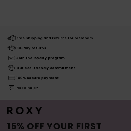
Free shipping and returns for members
30-day returns
Join the loyalty program
Our eco-friendly commitment
100% secure payment
Need help?
15% OFF YOUR FIRST