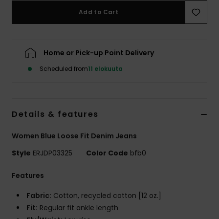
Vaatteet
Add to Cart
Lisätarvik
Home or Pick-up Point Delivery
Kengät
Scheduled from
11 elokuuta
Fitness
Details & features
Snow
Women Blue Loose Fit Denim Jeans
Style
ERJDP03325
Color Code
bfb0
Features
Fabric:
Cotton, recycled cotton [12 oz.]
Fit:
Regular fit ankle length