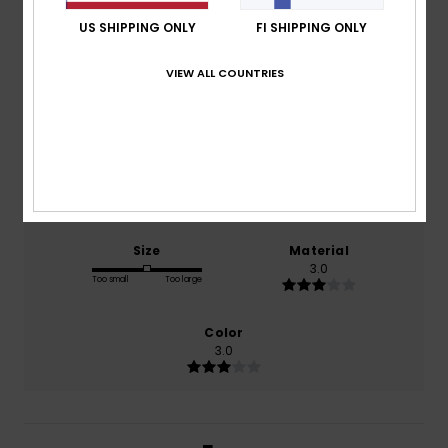
1.0
US SHIPPING ONLY
FI SHIPPING ONLY
/5
VIEW ALL COUNTRIES
based on
1 verified reviews
since helmikuuta 2026
0% of our customers recommend this product
Comfort
Value for money
3.0
1.0
Size
Material
3.0
Too small
Too large
Color
3.0