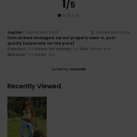
1
/5
Sophia
8. helmikuuta 2026
Verified purchase
Item arrived damaged, zip not properly sewn in, poor
quality (especially for the price)
Comfort
: 3
Value for money
: 1
Size
: Perfect size
/5
/5
Material
: 3
Color
: 3
/5
/5
Verified by
TrustVille
Recently Viewed