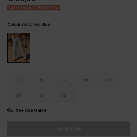
View
Varustekas
Mekot
Talvivaatt
the FAQ
GIFTCARDS
SALE ON SALE 25% EXTRA
Huivit ja
Lumilautai
Jumpsuits &
hanskat
Lainelauta
Bleached Blue
Colour
WISHLIST
Playsuits
Hatut & pi
Koulureput
Shortsit
Aurinkolas
Lisätarvik
Hameet
Märkäpuvu
25
26
27
28
29
Suojavaat
30
31
32
& neopreen
lisätarvikk
See Size Guide
Swim
Out of Stock