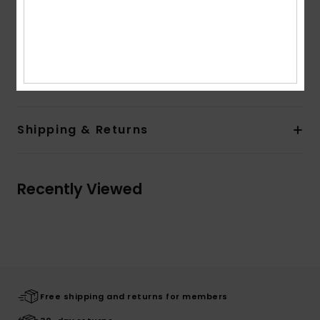
Closure:
Front waistband opening with metal shank
button closure
Pockets:
5 pockets
Composition
100% Cotton
Shipping & Returns
Recently Viewed
Free shipping and returns for members